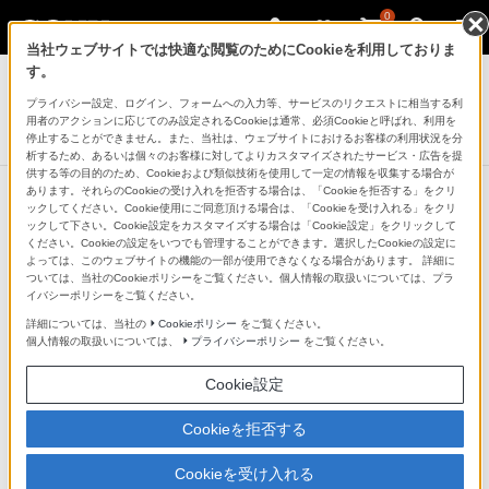
0
当社ウェブサイトでは快適な閲覧のためにCookieを利用しておりま
デジタル一眼カメラ α（アルファ）
す。
プライバシー設定、ログイン、フォームへの入力等、サービスのリクエストに相当する利
デジタル一眼カメラ
用者のアクションに応じてのみ設定されるCookieは通常、必須Cookieと呼ばれ、利用を
NEX-3N
停止することができません。また、当社は、ウェブサイトにおけるお客様の利用状況を分
析するため、あるいは個々のお客様に対してよりカスタマイズされたサービス・広告を提
供する等の目的のため、Cookieおよび類似技術を使用して一定の情報を収集する場合が
あります。それらのCookieの受け入れを拒否する場合は、「Cookieを拒否する」をクリ
ックしてください。Cookie使用にご同意頂ける場合は、「Cookieを受け入れる」をクリ
ックして下さい。Cookie設定をカスタマイズする場合は「Cookie設定」をクリックして
大きなイメージセンサーで、キレイ
ください。Cookieの設定をいつでも管理することができます。選択したCookieの設定に
よっては、このウェブサイトの機能の一部が使用できなくなる場合があります。 詳細に
で素敵な写真に
ついては、当社のCookieポリシーをご覧ください。個人情報の取扱いについては、プラ
イバシーポリシーをご覧ください。
詳細については、当社の
Cookieポリシー
をご覧ください。
キレイな写真を撮るには、イメージセンサーの大きさが
個人情報の取扱いについては、
プライバシーポリシー
をご覧ください。
重要です。NEX-3Nの小さなボディには、一般的なコン
Cookie設定
パクトデジタルカメラの約13倍もある、APS-Cサイズの
有効約1610万画素CMOSセンサーを搭載しています。こ
Cookieを拒否する
の大きなイメージセンサーにより、髪の一本一本までキ
Cookieを受け入れる
レイに描きだしたり、一眼ならではの美しいぼけ味を表