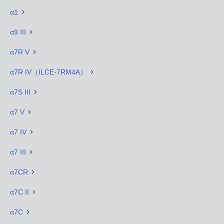
α1
α9 III
α7R V
α7R IV（ILCE-7RM4A）
α7S III
α7 V
α7 IV
α7 III
α7CR
α7C II
α7C