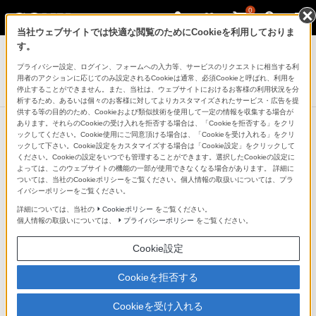
0
当社ウェブサイトでは快適な閲覧のためにCookieを利用しておりま
デジタル一眼カメラ α（アルファ）
す。
プライバシー設定、ログイン、フォームへの入力等、サービスのリクエストに相当する利
デジタル一眼カメラ“α”用レンズ
用者のアクションに応じてのみ設定されるCookieは通常、必須Cookieと呼ばれ、利用を
16mm F2.8 Fisheye
停止することができません。また、当社は、ウェブサイトにおけるお客様の利用状況を分
析するため、あるいは個々のお客様に対してよりカスタマイズされたサービス・広告を提
供する等の目的のため、Cookieおよび類似技術を使用して一定の情報を収集する場合が
あります。それらのCookieの受け入れを拒否する場合は、「Cookieを拒否する」をクリ
ックしてください。Cookie使用にご同意頂ける場合は、「Cookieを受け入れる」をクリ
カメラボディ・
ックして下さい。Cookie設定をカスタマイズする場合は「Cookie設定」をクリックして
レンズのモデル
ください。Cookieの設定をいつでも管理することができます。選択したCookieの設定に
よっては、このウェブサイトの機能の一部が使用できなくなる場合があります。 詳細に
名からそれぞれ
ついては、当社のCookieポリシーをご覧ください。個人情報の取扱いについては、プラ
の対応モデル一
イバシーポリシーをご覧ください。
覧を確認できま
詳細については、当社の
Cookieポリシー
をご覧ください。
個人情報の取扱いについては、
プライバシーポリシー
をご覧ください。
す。
Cookie設定
Cookieを拒否する
レンズフード／キャップ／レンズケース
Cookieを受け入れる
ケース