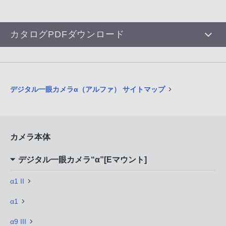
カタログPDFダウンロード
デジタル一眼カメラα（アルファ） サイトマップ
カメラ本体
デジタル一眼カメラ“α”[Eマウント]
α1 II
α1
α9 III