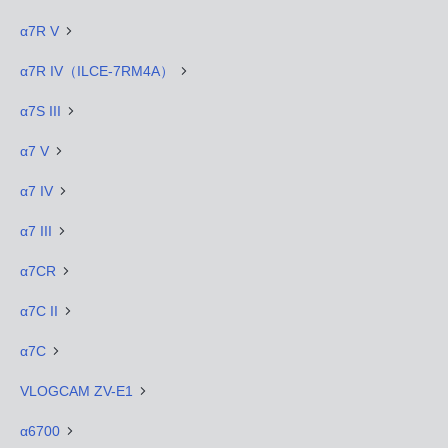
α7R V
α7R IV（ILCE-7RM4A）
α7S III
α7 V
α7 IV
α7 III
α7CR
α7C II
α7C
VLOGCAM ZV-E1
α6700