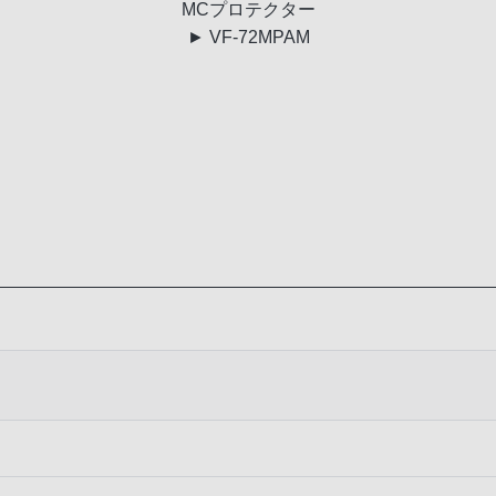
MC
プロテクター
► VF-72MPAM