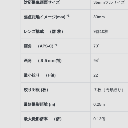
対応撮像画面サイズ
35mmフルサイズ
*1
焦点距離イメージ(mm)
30mm
レンズ構成 （群-枚）
9群10枚
*1
画角 （APS-C)
70ﾟ
画角 （３５ｍｍ判）
94ﾟ
最小絞り （F値)
22
絞り羽根 (枚）
７枚（円形絞り）
最短撮影距離 (m)
0.25m
最大撮影倍率 （倍）
0.13倍