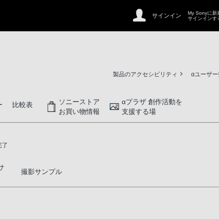
My Sonyに
サインイン
サインインす
製品のアクセシビリティ
αユーザ
ソニーストア
αプラザ 創作活動を
ー
比較表
お買い物情報
支援する場
完了
サ
撮影サンプル