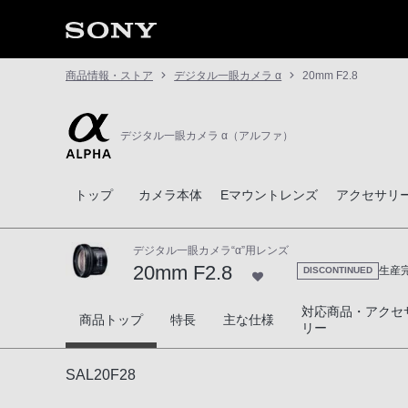
商品情報・ストア
デジタル一眼カメラ α
20mm F2.8
デジタル一眼カメラ α（アルファ）
トップ
カメラ本体
Eマウントレンズ
アクセサリ
デジタル一眼カメラ“α”用レンズ
20mm F2.8
生産
DISCONTINUED
対応商品・アクセ
20mm F2.8
商品トップ
特長
主な仕様
リー
SAL20F28