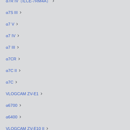
α7R IV（ILCE-7RM4A）
α7S III
α7 V
α7 IV
α7 III
α7CR
α7C II
α7C
VLOGCAM ZV-E1
α6700
α6400
VLOGCAM ZV-E10 II