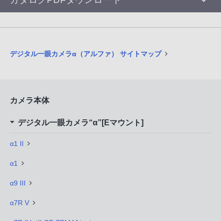
デジタル一眼カメラα（アルファ） サイトマップ
カメラ本体
デジタル一眼カメラ“α”[Eマウント]
α1 II
α1
α9 III
α7R V