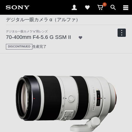
0
デジタル一眼カメラ α（アルファ）
デジタル一眼カメラ“α”用レンズ
70-400mm F4-5.6 G SSM II
生産完了
DISCONTINUED