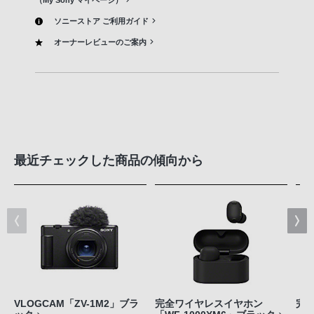
（My Sony マイページ）
ソニーストア ご利用ガイド
オーナーレビューのご案内
最近チェックした商品の傾向から
VLOGCAM「ZV-1M2」ブラ
完全ワイヤレスイヤホン
完