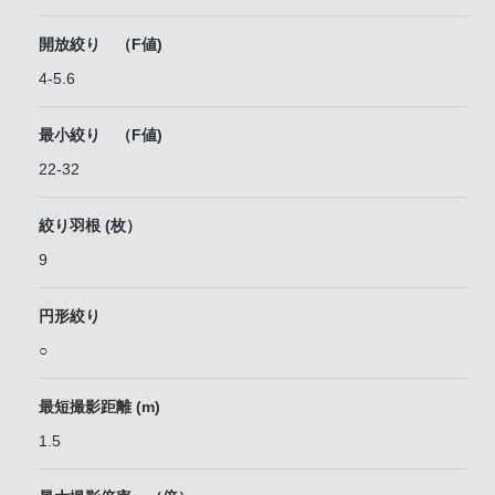
開放絞り （F値)
4-5.6
最小絞り （F値)
22-32
絞り羽根 (枚）
9
円形絞り
○
最短撮影距離 (m)
1.5