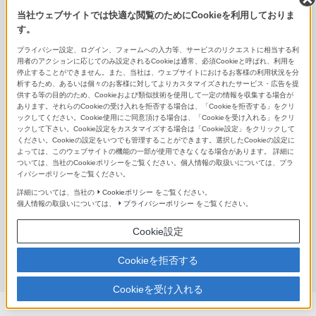
FE 90mm F2.8 Macro G OSS
当社ウェブサイトでは快適な閲覧のためにCookieを利用しておりま
E 30mm F3.5 Macro
す。
プライバシー設定、ログイン、フォームへの入力等、サービスのリクエストに相当する利
コンバーターレンズ（Eマウント用）
用者のアクションに応じてのみ設定されるCookieは通常、必須Cookieと呼ばれ、利用を
停止することができません。また、当社は、ウェブサイトにおけるお客様の利用状況を分
析するため、あるいは個々のお客様に対してよりカスタマイズされたサービス・広告を提
SEL14TC
供する等の目的のため、Cookieおよび類似技術を使用して一定の情報を収集する場合が
あります。それらのCookieの受け入れを拒否する場合は、「Cookieを拒否する」をクリ
SEL20TC
ックしてください。Cookie使用にご同意頂ける場合は、「Cookieを受け入れる」をクリ
ックして下さい。Cookie設定をカスタマイズする場合は「Cookie設定」をクリックして
ください。Cookieの設定をいつでも管理することができます。選択したCookieの設定に
SEL057FEC
よっては、このウェブサイトの機能の一部が使用できなくなる場合があります。 詳細に
ついては、当社のCookieポリシーをご覧ください。個人情報の取扱いについては、プラ
SEL075UWC
イバシーポリシーをご覧ください。
詳細については、当社の
Cookieポリシー
をご覧ください。
VCL-ECF2
個人情報の取扱いについては、
プライバシーポリシー
をご覧ください。
VCL-ECU2
Cookie設定
Cookieを拒否する
Aマウントレンズ
Cookieを受け入れる