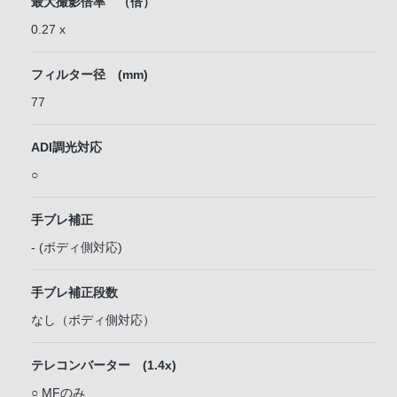
最大撮影倍率 （倍）
0.27 x
フィルター径 (mm)
77
ADI調光対応
○
手ブレ補正
- (ボディ側対応)
手ブレ補正段数
なし（ボディ側対応）
テレコンバーター (1.4x)
○ MFのみ