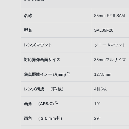
名称
85mm F2.8 SAM
型名
SAL85F28
レンズマウント
ソニー Aマウント
対応撮像画面サイズ
35mmフルサイズ
*1
焦点距離イメージ(mm)
127.5mm
レンズ構成 （群-枚）
4群5枚
*1
画角 （APS-C)
19°
画角 （３５ｍｍ判）
29°