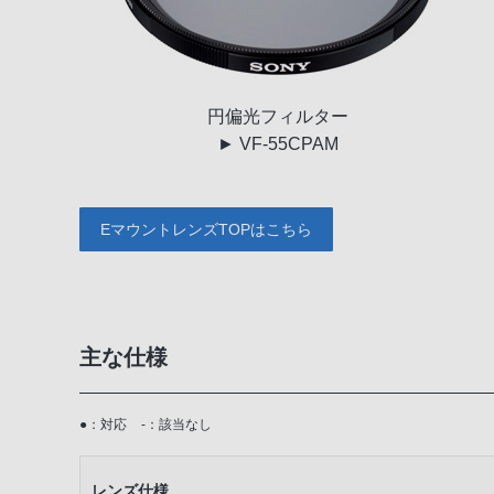
円偏光
フィルター
► VF-55CPAM
EマウントレンズTOPはこちら
主な仕様
●：対応
-：該当なし
レンズ仕様