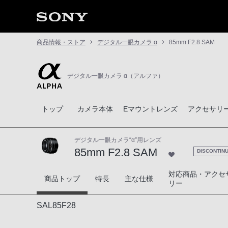
商品情報・ストア
デジタル一眼カメラ α
85mm F2.8 SAM
デジタル一眼カメラ α（アルファ）
トップ
カメラ本体
Eマウントレンズ
アクセサリ
デジタル一眼カメラ“α”用レンズ
85mm F2.8 SAM
DISCONTIN
対応商品・アクセ
85mm F2.8 SAM
商品トップ
特長
主な仕様
リー
SAL85F28