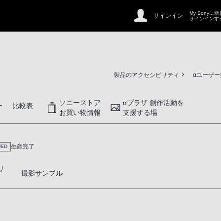
My Sonyに
サインイン
サインインす
製品のアクセシビリティ
αユーザ
ソニーストア
αプラザ 創作活動を
ー
比較表
お買い物情報
支援する場
生産完了
UED
サ
撮影サンプル