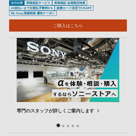
当日出荷
長期保証サービス
長期保証 会員限定特典
24回払いまで分割払手数料0％
提携カード決済で3％OFF
My Sony登録特典 優待クーポン
ご購入はこちら
専門のスタッフが詳しくご案内します
長期
便利