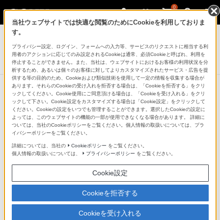
0
当社ウェブサイトでは快適な閲覧のためにCookieを利用しておりま
デジタル一眼カメラ α（アルファ）
す。
プライバシー設定、ログイン、フォームへの入力等、サービスのリクエストに相当する利
デジタル一眼カメラα[Eマウント]用レンズ
用者のアクションに応じてのみ設定されるCookieは通常、必須Cookieと呼ばれ、利用を
E 15mm F1.4 G
停止することができません。また、当社は、ウェブサイトにおけるお客様の利用状況を分
析するため、あるいは個々のお客様に対してよりカスタマイズされたサービス・広告を提
供する等の目的のため、Cookieおよび類似技術を使用して一定の情報を収集する場合が
あります。それらのCookieの受け入れを拒否する場合は、「Cookieを拒否する」をクリ
動画サンプル
ックしてください。Cookie使用にご同意頂ける場合は、「Cookieを受け入れる」をクリ
ックして下さい。Cookie設定をカスタマイズする場合は「Cookie設定」をクリックして
ください。Cookieの設定をいつでも管理することができます。選択したCookieの設定に
よっては、このウェブサイトの機能の一部が使用できなくなる場合があります。 詳細に
ついては、当社のCookieポリシーをご覧ください。個人情報の取扱いについては、プラ
イバシーポリシーをご覧ください。
詳細については、当社の
Cookieポリシー
をご覧ください。
個人情報の取扱いについては、
プライバシーポリシー
をご覧ください。
Cookie設定
Cookieを拒否する
Cookieを受け入れる