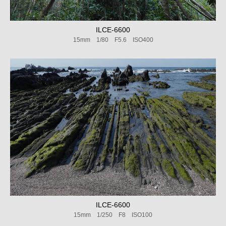
ILCE-6600
15mm 1/80 F5.6 ISO400
ILCE-6600
15mm 1/250 F8 ISO100