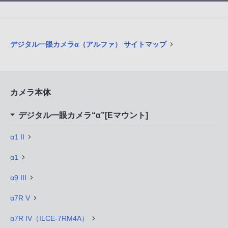
デジタル一眼カメラα（アルファ） サイトマップ
カメラ本体
デジタル一眼カメラ“α”[Eマウント]
α1 II
α1
α9 III
α7R V
α7R IV（ILCE-7RM4A）