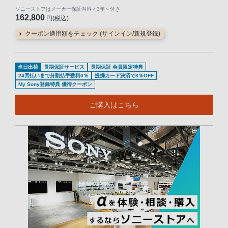
ソニーストアはメーカー保証内容
＜3年＞
付き
162,800
円(税込)
クーポン適用額をチェック (サインイン/新規登録)
当日出荷
長期保証サービス
長期保証 会員限定特典
24回払いまで分割払手数料0％
提携カード決済で3％OFF
My Sony登録特典 優待クーポン
ご購入はこちら