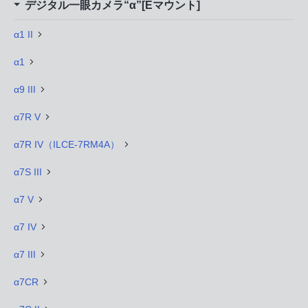
デジタル一眼カメラ“α”[Eマウント]
α1 II
α1
α9 III
α7R V
α7R IV（ILCE-7RM4A）
α7S III
α7 V
α7 IV
α7 III
α7CR