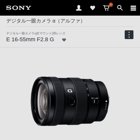
0
デジタル一眼カメラ α（アルファ）
デジタル一眼カメラα[Eマウント]用レンズ
E 16-55mm F2.8 G