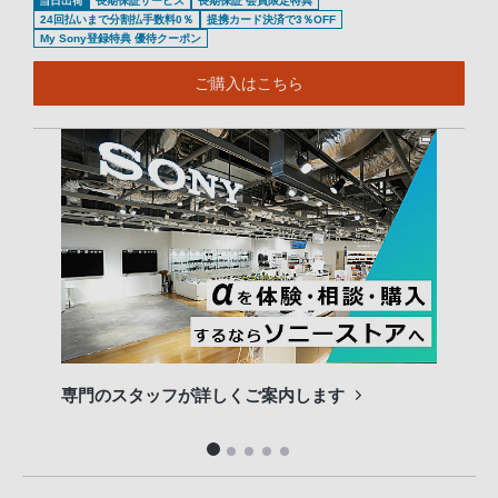
当日出荷
長期保証サービス
長期保証 会員限定特典
24回払いまで分割払手数料0％
提携カード決済で3％OFF
My Sony登録特典 優待クーポン
ご購入はこちら
専門のスタッフが詳しくご案内します
長期
便利