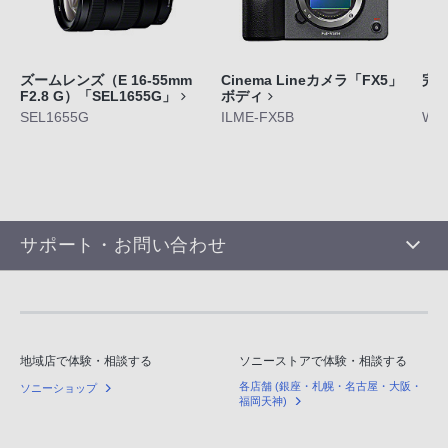
ズームレンズ（E 16-55mm
Cinema Lineカメラ「FX5」
完
F2.8 G）「SEL1655G」
ボディ
「W
SEL1655G
ILME-FX5B
WF-
サポート・お問い合わせ
地域店で体験・相談する
ソニーストアで体験・相談する
各店舗 (銀座・札幌・名古屋・大阪・
ソニーショップ
福岡天神)