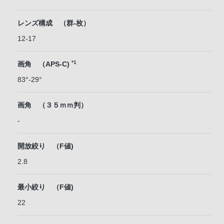
レンズ構成 （群-枚）
12-17
*1
画角 （APS-C)
83°-29°
画角 （３５ｍｍ判）
-
開放絞り （F値)
2.8
最小絞り （F値)
22