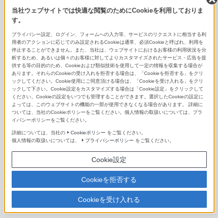
E 55-210mm F4.5-6.3 OSS
当社ウェブサイトでは快適な閲覧のためにCookieを利用しておりま
す。
E 70-350mm F4.5-6.3 G OSS
プライバシー設定、ログイン、フォームへの入力等、サービスのリクエストに相当する利
用者のアクションに応じてのみ設定されるCookieは通常、必須Cookieと呼ばれ、利用を
単焦点レンズ（Eマウント用）
停止することができません。また、当社は、ウェブサイトにおけるお客様の利用状況を分
析するため、あるいは個々のお客様に対してよりカスタマイズされたサービス・広告を提
供する等の目的のため、Cookieおよび類似技術を使用して一定の情報を収集する場合が
FE 14mm F1.8 GM
あります。それらのCookieの受け入れを拒否する場合は、「Cookieを拒否する」をクリ
ックしてください。Cookie使用にご同意頂ける場合は、「Cookieを受け入れる」をクリ
ックして下さい。Cookie設定をカスタマイズする場合は「Cookie設定」をクリックして
FE 16mm F1.8 G
ください。Cookieの設定をいつでも管理することができます。選択したCookieの設定に
よっては、このウェブサイトの機能の一部が使用できなくなる場合があります。 詳細に
FE 20mm F1.8 G
ついては、当社のCookieポリシーをご覧ください。個人情報の取扱いについては、プラ
イバシーポリシーをご覧ください。
FE 24mm F1.4 GM
詳細については、当社の
Cookieポリシー
をご覧ください。
個人情報の取扱いについては、
プライバシーポリシー
をご覧ください。
FE 24mm F2.8 G
Cookie設定
FE 28mm F2
Cookieを拒否する
FE 35mm F1.4 GM
Cookieを受け入れる
Distagon T* FE 35mm F1.4 ZA