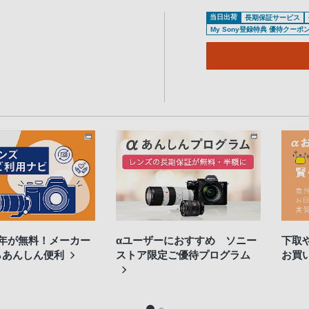
当日出荷
長期保証サービス
My Sony登録特典 優待クーポ
3年が無料！メーカー
αユーザーにおすすめ ソニー
下取
らあんしん便利
ストア限定ご優待プログラム
お買