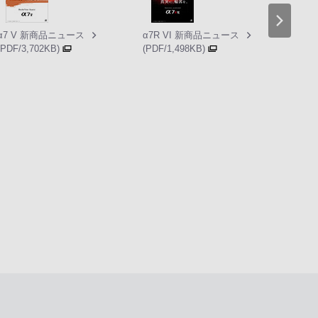
α7 V 新商品ニュース
α7R VI 新商品ニュース
α A
(PDF/3,702KB)
(PDF/1,498KB)
カタロ
(PDF/