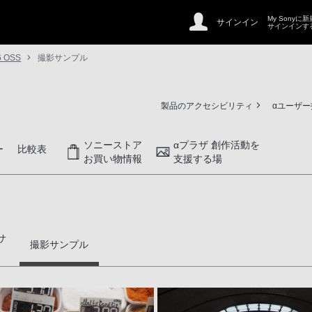
My Sonyに
サインイン
サインインす
6 OSS
撮影サンプル
製品のアクセシビリティ
αユーザ
ソニーストア
αプラザ 創作活動を
ー
比較表
お買い物情報
支援する場
サ
撮影サンプル