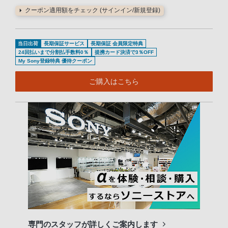
クーポン適用額をチェック (サインイン/新規登録)
当日出荷
長期保証サービス
長期保証 会員限定特典
24回払いまで分割払手数料0％
提携カード決済で3％OFF
My Sony登録特典 優待クーポン
ご購入はこちら
専門のスタッフが詳しくご案内します
長期