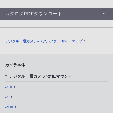
カタログPDFダウンロード
デジタル一眼カメラα（アルファ） サイトマップ
カメラ本体
デジタル一眼カメラ“α”[Eマウント]
α1 II
α1
α9 III