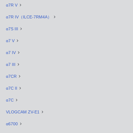
α7R V
α7R IV（ILCE-7RM4A）
α7S III
α7 V
α7 IV
α7 III
α7CR
α7C II
α7C
VLOGCAM ZV-E1
α6700