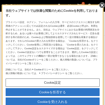
0
当社ウェブサイトでは快適な閲覧のためにCookieを利用しておりま
デジタル一眼カメラ α（アルファ）
す。
プライバシー設定、ログイン、フォームへの入力等、サービスのリクエストに相当する利
デジタル一眼カメラα[Eマウント]用レンズ
用者のアクションに応じてのみ設定されるCookieは通常、必須Cookieと呼ばれ、利用を
Sonnar T* FE 35mm F2.8 ZA
停止することができません。また、当社は、ウェブサイトにおけるお客様の利用状況を分
析するため、あるいは個々のお客様に対してよりカスタマイズされたサービス・広告を提
供する等の目的のため、Cookieおよび類似技術を使用して一定の情報を収集する場合が
あります。それらのCookieの受け入れを拒否する場合は、「Cookieを拒否する」をクリ
ックしてください。Cookie使用にご同意頂ける場合は、「Cookieを受け入れる」をクリ
カメラボディ・
ックして下さい。Cookie設定をカスタマイズする場合は「Cookie設定」をクリックして
レンズのモデル
ください。Cookieの設定をいつでも管理することができます。選択したCookieの設定に
よっては、このウェブサイトの機能の一部が使用できなくなる場合があります。 詳細に
名からそれぞれ
ついては、当社のCookieポリシーをご覧ください。個人情報の取扱いについては、プラ
の対応モデル一
イバシーポリシーをご覧ください。
覧を確認できま
詳細については、当社の
Cookieポリシー
をご覧ください。
個人情報の取扱いについては、
プライバシーポリシー
をご覧ください。
す。
Cookie設定
Cookieを拒否する
レンズフード／キャップ／レンズケース
Cookieを受け入れる
ケース