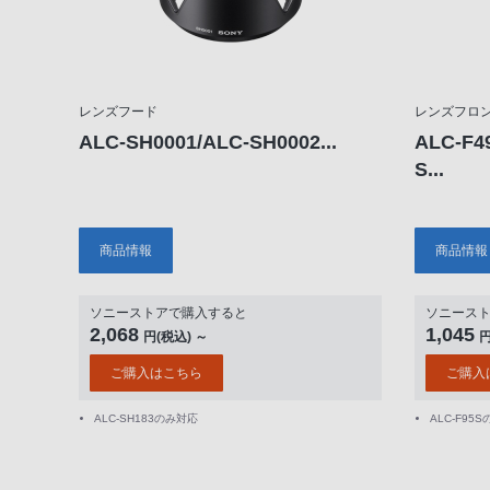
レンズフード
レンズフロ
ALC-SH0001/ALC-SH0002...
ALC-F4
S...
商品情報
商品情報
ソニーストアで購入すると
ソニース
2,068
1,045
円(税込) ～
円
ご購入はこちら
ご購入
ALC-SH183のみ対応
ALC-F95