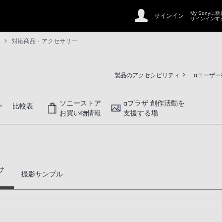
My Sonyに
サインイン
サインインす
M
対応商品・アクセサリー
製品のアクセシビリティ
αユーザ
ソニーストア
αプラザ 創作活動を
ー
比較表
お買い物情報
支援する場
サ
撮影サンプル