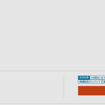
当日出荷
24回払いま
残価設定クレジット