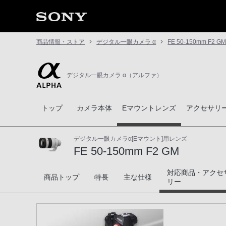
商品情報・ストア
デジタル一眼カメラ α
FE 50-150mm F2 G
デジタル一眼カメラ α（アルファ）
トップ
カメラ本体
Eマウントレンズ
アクセサリ
デジタル一眼カメラα[Eマウント]用レンズ
FE 50-150mm F2 GM
対応商品・アクセ
FE 50-150mm F2 GM
商品トップ
特長
主な仕様
リー