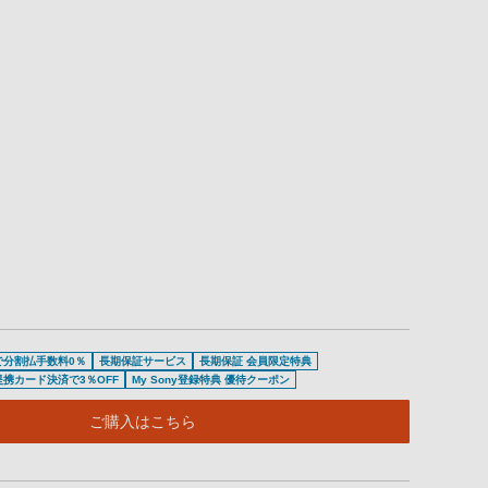
で分割払手数料0％
長期保証サービス
長期保証 会員限定特典
提携カード決済で3％OFF
My Sony登録特典 優待クーポン
ご購入はこちら