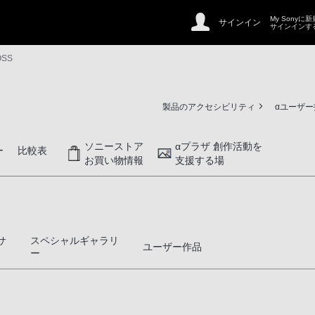
My Sonyに
サインイン
サインインす
OSS
製品のアクセシビリティ
αユーザ
ソニーストア
αプラザ 創作活動を
ー
比較表
お買い物情報
支援する場
サ
スペシャルギャラリ
ユーザー作品
ー