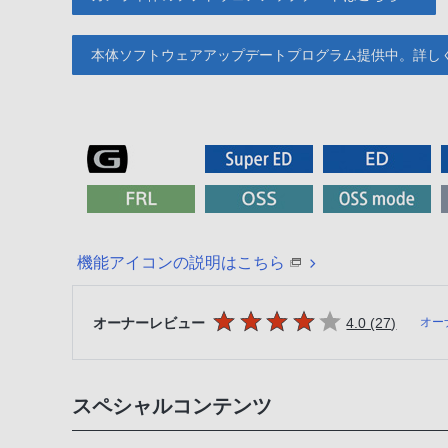
本体ソフトウェアアップデートプログラム提供中。詳し
機能アイコンの説明はこちら
5つの星のうち
件のレビ
オーナーレビュー
4.0 (27
)
オー
スペシャルコンテンツ