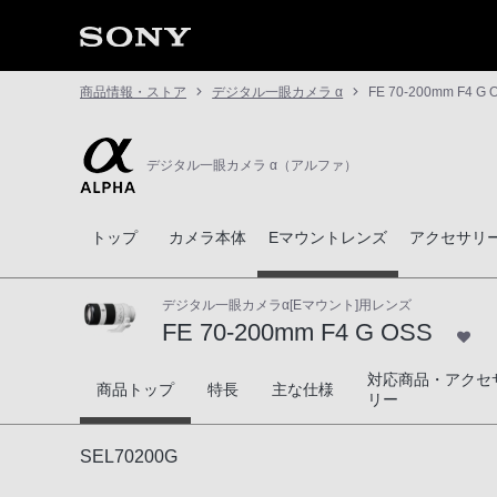
商品情報・ストア
デジタル一眼カメラ α
FE 70-200mm F4 G 
デジタル一眼カメラ α（アルファ）
トップ
カメラ本体
Eマウントレンズ
アクセサリ
デジタル一眼カメラα[Eマウント]用レンズ
FE 70-200mm F4 G OSS
対応商品・アクセ
FE 70-200mm F4 G OSS
商品トップ
特長
主な仕様
リー
SEL70200G