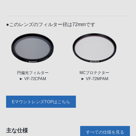
●このレンズのフィルター径は72mmです
円偏光
フィルター
MC
プロテクター
► VF-72CPAM
► VF-72MPAM
EマウントレンズTOPはこちら
主な仕様
すべての仕様を見る