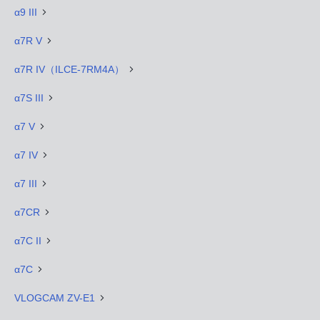
α9 III
α7R V
α7R IV（ILCE-7RM4A）
α7S III
α7 V
α7 IV
α7 III
α7CR
α7C II
α7C
VLOGCAM ZV-E1