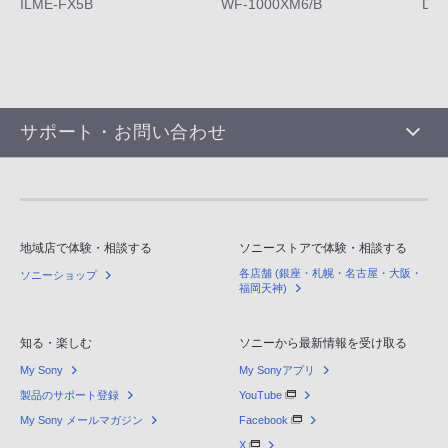
ILME-FX5B
WF-1000XM6/B
DS
サポート・お問い合わせ
地域店で体験・相談する
ソニーストアで体験・相談する
各店舗 (銀座・札幌・名古屋・大阪・
ソニーショップ
福岡天神)
知る・楽しむ
ソニーから最新情報を受け取る
My Sony
My Sonyアプリ
製品のサポート登録
YouTube
My Sony メールマガジン
Facebook
X