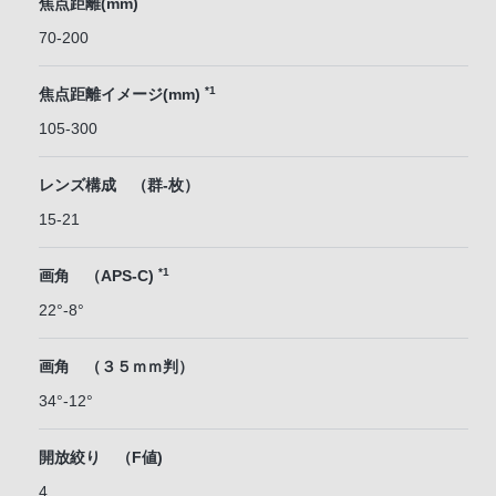
焦点距離(mm)
70-200
*1
焦点距離イメージ(mm)
105-300
レンズ構成 （群-枚）
15-21
*1
画角 （APS-C)
22°-8°
画角 （３５ｍｍ判）
34°-12°
開放絞り （F値)
4