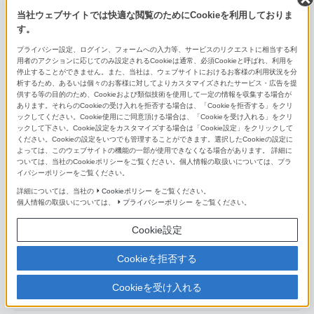
FE 300mm F2.8 GM OSS
当社ウェブサイトでは快適な閲覧のためにCookieを利用しておりま
す。
FE 400mm F2.8 GM OSS
プライバシー設定、ログイン、フォームへの入力等、サービスのリクエストに相当する利
用者のアクションに応じてのみ設定されるCookieは通常、必須Cookieと呼ばれ、利用を
FE 600mm F4 GM OSS
停止することができません。また、当社は、ウェブサイトにおけるお客様の利用状況を分
析するため、あるいは個々のお客様に対してよりカスタマイズされたサービス・広告を提
供する等の目的のため、Cookieおよび類似技術を使用して一定の情報を収集する場合が
E 11mm F1.8
あります。それらのCookieの受け入れを拒否する場合は、「Cookieを拒否する」をクリ
ックしてください。Cookie使用にご同意頂ける場合は、「Cookieを受け入れる」をクリ
E 15mm F1.4 G
ックして下さい。Cookie設定をカスタマイズする場合は「Cookie設定」をクリックして
ください。Cookieの設定をいつでも管理することができます。選択したCookieの設定に
よっては、このウェブサイトの機能の一部が使用できなくなる場合があります。 詳細に
E16mm F2.8
ついては、当社のCookieポリシーをご覧ください。個人情報の取扱いについては、プラ
イバシーポリシーをご覧ください。
E 20mm F2.8
詳細については、当社の
Cookieポリシー
をご覧ください。
個人情報の取扱いについては、
プライバシーポリシー
をご覧ください。
Sonnar T＊ E 24mm F1.8 ZA
Cookie設定
E 35mm F1.8 OSS
Cookieを拒否する
E 50mm F1.8 OSS
Cookieを受け入れる
マクロレンズ（Eマウント用）