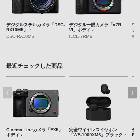
デジタルスチルカメラ「DSC-
デジタル一眼カメラ「α7R
ワ
RX10M5」
VI」ボディ
ット
DSC-RX10M5
ILCE-7RM6
WF-
最近チェックした商品
Cinema Lineカメラ「FX5」
完全ワイヤレスイヤホン
デジ
ボディ
「WF-1000XM6」ブラック
RX