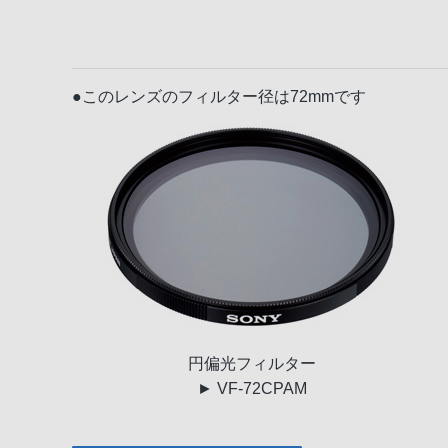
●このレンズのフィルター径は72mmです
円偏光
フィルター
► VF-72CPAM