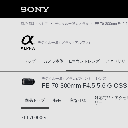
商品情報・ストア
デジタル一眼カメラ α
FE 70-300mm F4.5-5
デジタル一眼カメラ α（アルファ）
トップ
カメラ本体
Eマウントレンズ
アクセサリ
デジタル一眼カメラα[Eマウント]用レンズ
FE 70-300mm F4.5-5.6 G OSS
対応商品・アクセ
FE 70-300mm F4.5-5.6 G OSS
商品トップ
特長
主な仕様
リー
SEL70300G