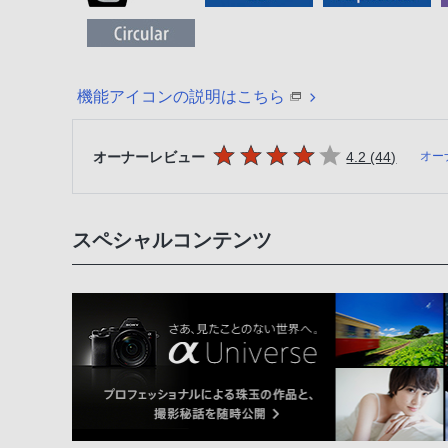
機能アイコンの説明はこちら
5つの星のうち
件のレビ
オーナーレビュー
4.2 (44
)
オー
スペシャルコンテンツ