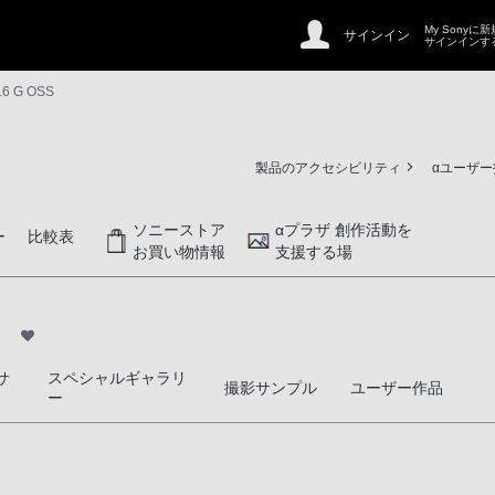
My Sonyに
サインイン
サインインす
.6 G OSS
製品のアクセシビリティ
αユーザ
ソニーストア
αプラザ 創作活動を
ー
比較表
お買い物情報
支援する場
サ
スペシャルギャラリ
撮影サンプル
ユーザー作品
ー