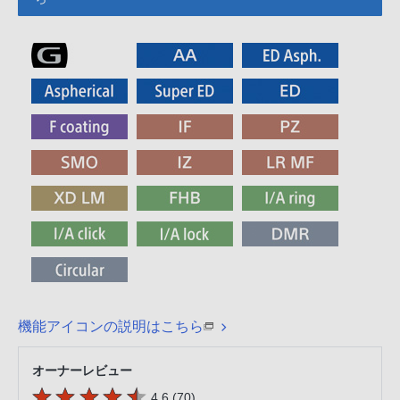
機能アイコンの説明はこちら
オーナーレビュー
5つの星のうち
件のレビュー
4.6 (70
)