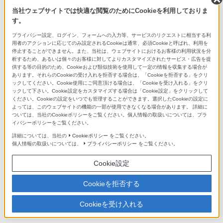
当社ウェブサイトでは快適な閲覧のためにCookieを利用しておりま
ソニーストアお買い物情報
す。
キャンペーン・オリジナル商品
プライバシー設定、ログイン、フォームへの入力等、サービスのリクエストに相当する利
用者のアクションに応じてのみ設定されるCookieは通常、必須Cookieと呼ばれ、利用を
現在実施中のさまざまなキャンペーンや、販売中のオリジナル商
停止することができません。また、当社は、ウェブサイトにおけるお客様の利用状況を分
品をご紹介します。
析するため、あるいは個々のお客様に対してよりカスタマイズされたサービス・広告を提
供する等の目的のため、Cookieおよび類似技術を使用して一定の情報を収集する場合が
あります。それらのCookieの受け入れを拒否する場合は、「Cookieを拒否する」をクリ
特典・サービス
ックしてください。Cookie使用にご同意頂ける場合は、「Cookieを受け入れる」をクリ
ックして下さい。Cookie設定をカスタマイズする場合は「Cookie設定」をクリックして
長期保証や商品の設置サービス、また、購入金額に応じた各種ご
ください。Cookieの設定をいつでも管理することができます。選択したCookieの設定に
優待など、豊富なサービスと特典をご紹介します。
よっては、このウェブサイトの機能の一部が使用できなくなる場合があります。 詳細に
ついては、当社のCookieポリシーをご覧ください。個人情報の取扱いについては、プラ
イバシーポリシーをご覧ください。
店舗のご案内
詳細については、当社の
Cookieポリシー
をご覧ください。
個人情報の取扱いについては、
プライバシーポリシー
をご覧ください。
銀座・札幌・名古屋・大阪・福岡天神 の全国5拠点でお待ちして
います。
Cookie設定
ソニーストアの商品を検索
Cookieを拒否する
Cookieを受け入れる