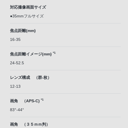
対応撮像画面サイズ
●35mmフルサイズ
焦点距離(mm)
16-35
*1
焦点距離イメージ(mm)
24-52.5
レンズ構成 （群-枚）
12-13
*1
画角 （APS-C)
83°-44°
画角 （３５ｍｍ判）