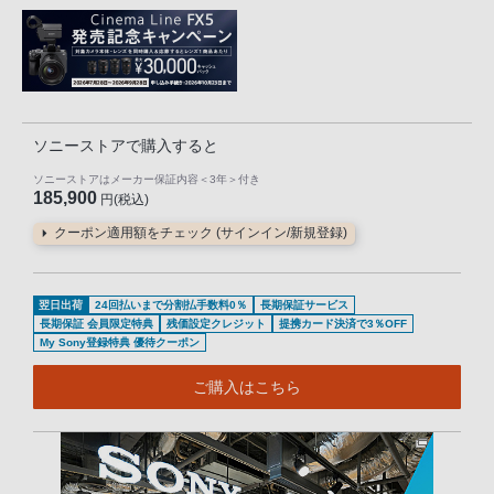
ソニーストアで購入すると
ソニーストアはメーカー保証内容
＜3年＞
付き
185,900
円(税込)
クーポン適用額をチェック (サインイン/新規登録)
翌日出荷
24回払いまで分割払手数料0％
長期保証サービス
長期保証 会員限定特典
残価設定クレジット
提携カード決済で3％OFF
My Sony登録特典 優待クーポン
ご購入はこちら