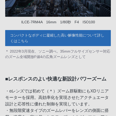
ILCE-7RM4A 16mm 1/80秒 F4 ISO100
コンパクトなボディに凝縮した高い解像性能について詳し
くはこちら
＊ 2022年3月現在、ソニー調べ。35mmフルサイズセンサー対応
のズーム全域開放F値4の広角ズームレンズとして
■レスポンスのよい快適な新設計パワーズーム
・αレンズでは初めて（＊）ズーム群駆動にもXDリニア
モーターを採用。高効率化を実現させたアクチュエータ
設計と応答性に優れた制御を実現しています。
・無段階変速タイプのズームレバーをレンズの側面に搭