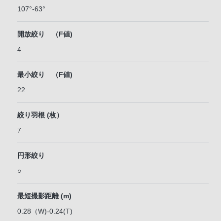
107°-63°
開放絞り （F値)
4
最小絞り （F値)
22
絞り羽根 (枚）
7
円形絞り
○
最短撮影距離 (m)
0.28（W)-0.24(T)