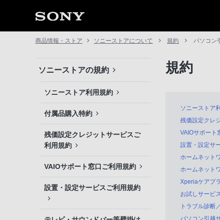
商品情報・ストア
ソニーストアについて
規約
パソコン
規約
ソニーストアの規約
ソニーストア利用規約
ソニーストア
付属品購入特約
残価設定クレ
VAIOサポー
残価設定クレジットサービスご
利用規約
設置・設定サ
ホームネットワ
VAIOサポート窓口ご利用規約
ホームネットワ
Xperiaケア
設置・設定サービスご利用規約
お試しサービ
トラブル診断
パソコン引越
テレビ・サウンドバー等壁掛け