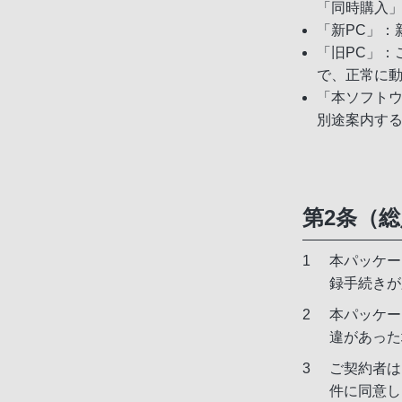
「同時購入
「新PC」：
「旧PC」
で、正常に
「本ソフト
別途案内す
第2条（
本パッケー
録手続きが
本パッケー
違があった
ご契約者は
件に同意し