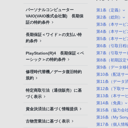
パーソナルコンピューター
第1条（定義）
VAIO(VAIO株式会社製) 長期保
第2条（総則）
証の特約条件
第3条（本サービ
第4条（本サービ
長期保証＜ワイド＞の支払い特
第5条（本サービ
約条件
第6条（引取日程
第7条（引取サー
PlayStation(R)4 長期保証＜ベ
ーシック＞の特約条件
第8条（初期設定
第9条（データ移
修理時代替機／データ復旧特約
第10条（配送サ
規約
第11条（データ
第12条（下取サ
特定商取引法（通信販売）に基
第13条（本サー
づく表示
第14条（免責）
資金決済法に基づく情報提供
第15条（協力会
第16条（My So
古物営業法に基づく表示
第17条（個人情