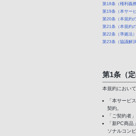
第18条（権利義
第19条（本サー
第20条（本規約
第21条（本規約
第22条（準拠法
第23条（協議解
第1条（
本規約におい
「本サービ
契約。
「ご契約者
「新PC商
ソナルコンピ