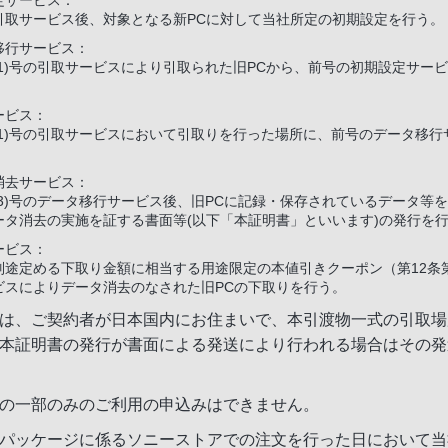
定サービス：
引取サービス後、対象となる新PCに対して当社所定の初期設定を行う。
移行サービス：
(1)号の引取サービスにより引取られた旧PCから、前号の初期設定サー
ービス：
(1)号の引取サービスにおいて引取りを行った場所に、前号のデータ移行
。
消去サービス：
(3)号のデータ移行サービス後、旧PCに記録・保存されているデータ等
ータ消去の実施を証する書面等(以下「本証明書」といいます)の発行を
ービス：
別途定める下取り金額に相当する用途限定の本値引きクーポン（第12条
ビスによりデータ消去のなされた旧PCの下取りを行う。
は、ご契約者が日本国内にお住まいで、本引渡物一式の引取場所
本証明書の発行が書面による発送により行われる場合はその発
の一部のみのご利用の申込みはできません。
パッケージに係るソニーストアでの注文を行った日において当