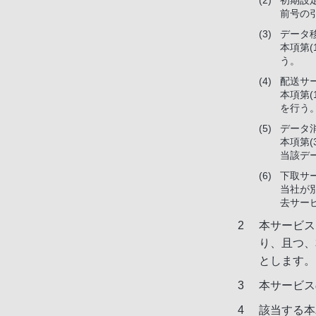
初期設
前号の
データ
本項第
う。
配送サ
本項第
を行う
データ
本項第
当該デ
下取サ
当社が
去サー
本サービス
り、且つ、
とします。
本サービス
該当する本