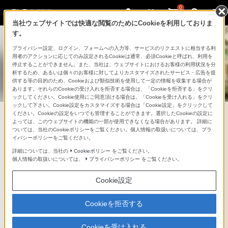
0
当社ウェブサイトでは快適な閲覧のためにCookieを利用しておりま
す。
プライバシー設定、ログイン、フォームへの入力等、サービスのリクエストに相当する利
修理目安料金確認・故障診断・修理
用者のアクションに応じてのみ設定されるCookieは通常、必須Cookieと呼ばれ、利用を
停止することができません。また、当社は、ウェブサイトにおけるお客様の利用状況を分
申し込み
析するため、あるいは個々のお客様に対してよりカスタマイズされたサービス・広告を提
供する等の目的のため、Cookieおよび類似技術を使用して一定の情報を収集する場合が
あります。それらのCookieの受け入れを拒否する場合は、「Cookieを拒否する」をクリ
ックしてください。Cookie使用にご同意頂ける場合は、「Cookieを受け入れる」をクリ
ックして下さい。Cookie設定をカスタマイズする場合は「Cookie設定」をクリックして
ください。Cookieの設定をいつでも管理することができます。選択したCookieの設定に
よっては、このウェブサイトの機能の一部が使用できなくなる場合があります。 詳細に
専用窓口のある製品
ついては、当社のCookieポリシーをご覧ください。個人情報の取扱いについては、プラ
イバシーポリシーをご覧ください。
以下の製品については専用窓口にお問い合わせください。
詳細については、当社の
Cookieポリシー
をご覧ください。
個人情報の取扱いについては、
プライバシーポリシー
をご覧ください。
Xperiaスマートフォン（Xperia ケアプラン
Cookie設定
加入者専用）
Cookieを拒否する
Xperiaスマートフォン／その他の携帯電話
Cookieを受け入れる