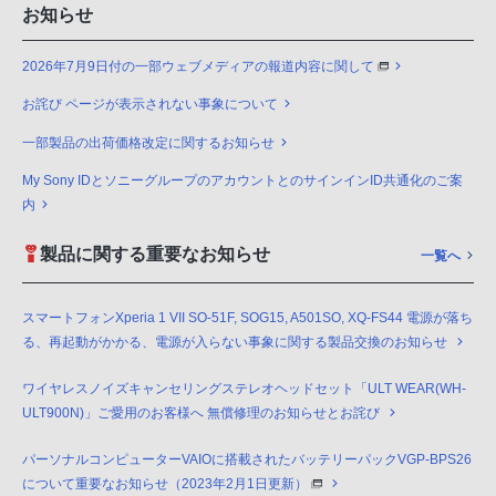
お知らせ
2026年7月9日付の一部ウェブメディアの報道内容に関して
お詫び ページが表示されない事象について
一部製品の出荷価格改定に関するお知らせ
My Sony IDとソニーグループのアカウントとのサインインID共通化のご案
内
製品に関する重要なお知らせ
一覧へ
スマートフォンXperia 1 VII SO-51F, SOG15, A501SO, XQ-FS44 電源が落ち
る、再起動がかかる、電源が入らない事象に関する製品交換のお知らせ
ワイヤレスノイズキャンセリングステレオヘッドセット「ULT WEAR(WH-
ULT900N)」ご愛用のお客様へ 無償修理のお知らせとお詫び
パーソナルコンピューターVAIOに搭載されたバッテリーパックVGP-BPS26
について重要なお知らせ（2023年2月1日更新）