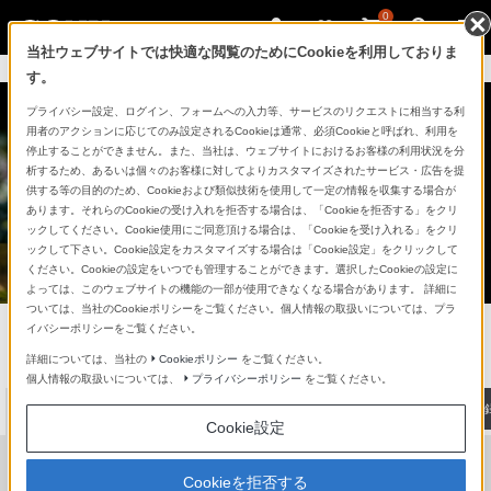
0
当社ウェブサイトでは快適な閲覧のためにCookieを利用しておりま
My Sonyにサインイン >
す。
プライバシー設定、ログイン、フォームへの入力等、サービスのリクエストに相当する利
用者のアクションに応じてのみ設定されるCookieは通常、必須Cookieと呼ばれ、利用を
停止することができません。また、当社は、ウェブサイトにおけるお客様の利用状況を分
析するため、あるいは個々のお客様に対してよりカスタマイズされたサービス・広告を提
供する等の目的のため、Cookieおよび類似技術を使用して一定の情報を収集する場合が
あります。それらのCookieの受け入れを拒否する場合は、「Cookieを拒否する」をクリ
ックしてください。Cookie使用にご同意頂ける場合は、「Cookieを受け入れる」をクリ
ックして下さい。Cookie設定をカスタマイズする場合は「Cookie設定」をクリックして
ください。Cookieの設定をいつでも管理することができます。選択したCookieの設定に
よっては、このウェブサイトの機能の一部が使用できなくなる場合があります。 詳細に
ついては、当社のCookieポリシーをご覧ください。個人情報の取扱いについては、プラ
デジタルスチルカメラ Cyber-shot
イバシーポリシーをご覧ください。
詳細については、当社の
Cookieポリシー
をご覧ください。
製品に関する重要なお知らせ
個人情報の取扱いについては、
プライバシーポリシー
をご覧ください。
最新情報
商品を探す
ソニーストアで
体験・購入
My Sony・
製品のサポート登
Cookie設定
Cookieを拒否する