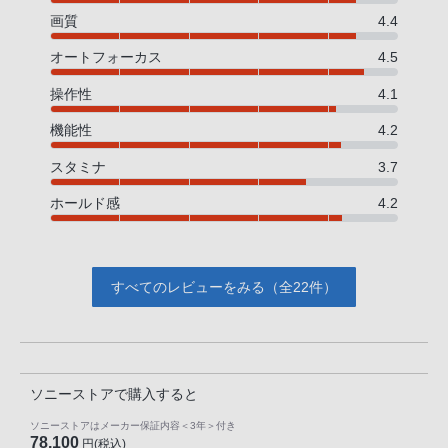
画質
4.4
オートフォーカス
4.5
操作性
4.1
機能性
4.2
スタミナ
3.7
ホールド感
4.2
すべてのレビューをみる（全22件）
ソニーストアで購入すると
ソニーストアはメーカー保証内容
＜3年＞
付き
78,100
円(税込)