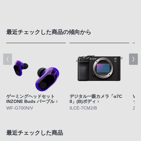
最近チェックした商品の傾向から
ゲーミングヘッドセット
デジタル一眼カメラ「α7C
VL
INZONE Buds パープル
II」(B)ボディ
ッ
WF-G700N/V
ILCE-7CM2/B
ZV-
最近チェックした商品