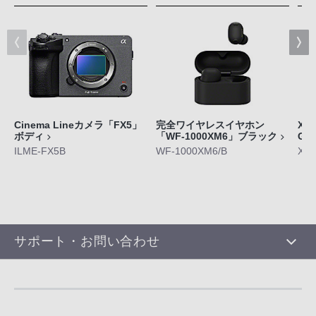
Cinema Lineカメラ「FX5」
完全ワイヤレスイヤホン
Xpe
ボディ
「WF-1000XM6」ブラック
GE
ILME-FX5B
WF-1000XM6/B
XQ-
サポート・お問い合わせ