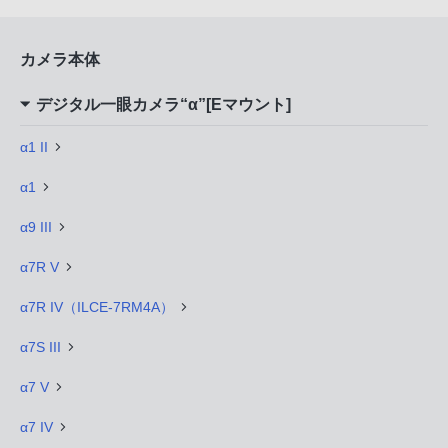
カメラ本体
デジタル一眼カメラ“α”[Eマウント]
α1 II
α1
α9 III
α7R V
α7R IV（ILCE-7RM4A）
α7S III
α7 V
α7 IV