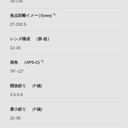
18-135
*1
焦点距離イメージ(mm)
27-202.5
レンズ構成 （群-枚）
12-16
*1
画角 （APS-C)
76°-12°
開放絞り （F値)
3.5-5.6
最小絞り （F値)
22-36