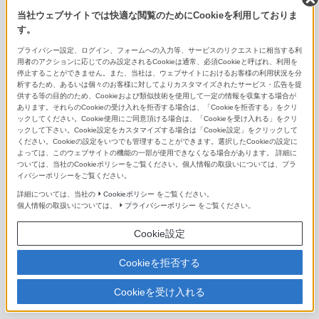
当社ウェブサイトでは快適な閲覧のためにCookieを利用しておりま
FE 85mm F1.4 GM II
す。
FE 85mm F1.4 GM
プライバシー設定、ログイン、フォームへの入力等、サービスのリクエストに相当する利
用者のアクションに応じてのみ設定されるCookieは通常、必須Cookieと呼ばれ、利用を
停止することができません。また、当社は、ウェブサイトにおけるお客様の利用状況を分
FE 85mm F1.8
析するため、あるいは個々のお客様に対してよりカスタマイズされたサービス・広告を提
供する等の目的のため、Cookieおよび類似技術を使用して一定の情報を収集する場合が
FE 100mm F2.8 STF GM OSS
あります。それらのCookieの受け入れを拒否する場合は、「Cookieを拒否する」をクリ
ックしてください。Cookie使用にご同意頂ける場合は、「Cookieを受け入れる」をクリ
ックして下さい。Cookie設定をカスタマイズする場合は「Cookie設定」をクリックして
FE 135mm F1.8 GM
ください。Cookieの設定をいつでも管理することができます。選択したCookieの設定に
よっては、このウェブサイトの機能の一部が使用できなくなる場合があります。 詳細に
FE 300mm F2.8 GM OSS
ついては、当社のCookieポリシーをご覧ください。個人情報の取扱いについては、プラ
イバシーポリシーをご覧ください。
FE 400mm F2.8 GM OSS
詳細については、当社の
Cookieポリシー
をご覧ください。
個人情報の取扱いについては、
プライバシーポリシー
をご覧ください。
FE 600mm F4 GM OSS
Cookie設定
E 11mm F1.8
Cookieを拒否する
E 15mm F1.4 G
Cookieを受け入れる
E16mm F2.8