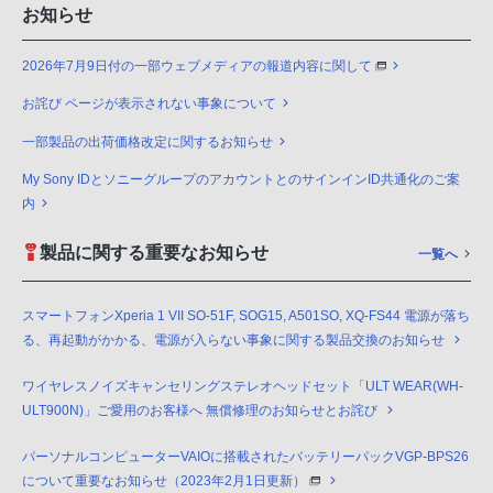
お知らせ
2026年7月9日付の一部ウェブメディアの報道内容に関して
お詫び ページが表示されない事象について
一部製品の出荷価格改定に関するお知らせ
My Sony IDとソニーグループのアカウントとのサインインID共通化のご案
内
製品に関する重要なお知らせ
一覧へ
スマートフォンXperia 1 VII SO-51F, SOG15, A501SO, XQ-FS44 電源が落ち
る、再起動がかかる、電源が入らない事象に関する製品交換のお知らせ
ワイヤレスノイズキャンセリングステレオヘッドセット「ULT WEAR(WH-
ULT900N)」ご愛用のお客様へ 無償修理のお知らせとお詫び
パーソナルコンピューターVAIOに搭載されたバッテリーパックVGP-BPS26
について重要なお知らせ（2023年2月1日更新）