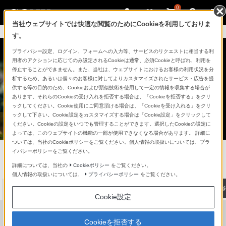
0
当社ウェブサイトでは快適な閲覧のためにCookieを利用しておりま
My Sonyにサインイン >
す。
プライバシー設定、ログイン、フォームへの入力等、サービスのリクエストに相当する利
用者のアクションに応じてのみ設定されるCookieは通常、必須Cookieと呼ばれ、利用を
停止することができません。また、当社は、ウェブサイトにおけるお客様の利用状況を分
析するため、あるいは個々のお客様に対してよりカスタマイズされたサービス・広告を提
供する等の目的のため、Cookieおよび類似技術を使用して一定の情報を収集する場合が
あります。それらのCookieの受け入れを拒否する場合は、「Cookieを拒否する」をクリ
ックしてください。Cookie使用にご同意頂ける場合は、「Cookieを受け入れる」をクリ
ックして下さい。Cookie設定をカスタマイズする場合は「Cookie設定」をクリックして
ください。Cookieの設定をいつでも管理することができます。選択したCookieの設定に
よっては、このウェブサイトの機能の一部が使用できなくなる場合があります。 詳細に
ついては、当社のCookieポリシーをご覧ください。個人情報の取扱いについては、プラ
デジタルスチルカメラ Cyber-shot
イバシーポリシーをご覧ください。
詳細については、当社の
Cookieポリシー
をご覧ください。
製品に関する重要なお知らせ
個人情報の取扱いについては、
プライバシーポリシー
をご覧ください。
最新情報
商品を探す
ソニーストアで
体験・購入
My Sony・
製品のサポート登
Cookie設定
Cookieを拒否する