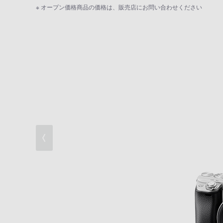
さらに進化した描写性能
※ オープン価格商品の価格は、販売店にお問い合わせください
表現の幅を広げる撮影機能
高解像4K動画と多彩な動画機能/WEBカメ
撮影自由度を高める操作性と信頼性
撮影後に広がる楽しみ
充実した基本性能