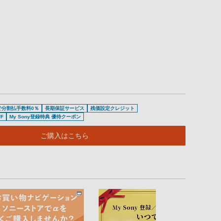
で分割払手数料0％
長期保証サービス
残価設定クレジット
F
My Sony登録特典 優待クーポン
ご購入はこちら