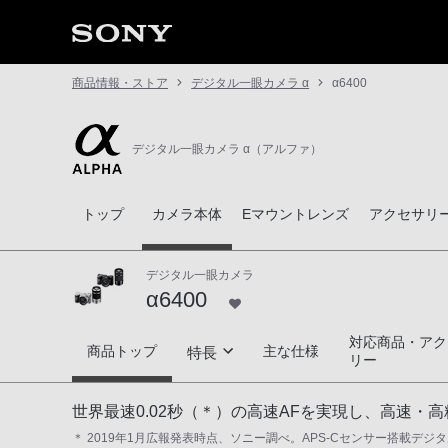
商品情報・ストア
デジタル一眼カメラ α
α6400
デジタル一眼カメラ α（アルファ）
トップ
カメラ本体
Eマウントレンズ
アクセサリ
デジタル一眼カメラ
α6400
対応商品・アク
α6400
商品トップ
主な仕様
特長
リー
決定的瞬間を捉えるスピード性能
世界最速0.02秒（＊）の高速AFを実現し、高速
＊ 2019年1月広報発表時点、ソニー調べ。APS-Cセンサー搭載デジタル