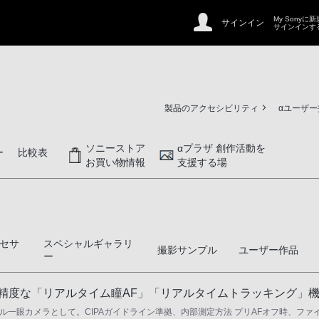
My Sonyに
サインイン
サインインす
製品のアクセシビリティ
αユーザ
ソニーストア
αプラザ 創作活動を
ー
比較表
お買い物情報
支援する場
セサ
スペシャルギャラリ
撮影サンプル
ユーザー作品
ー
・高精度な「リアルタイム瞳AF」「リアルタイムトラッキング」
一眼カメラとして。CIPAガイドライン準拠、内部測定方法 プリAFオフ時、ファインダー使用