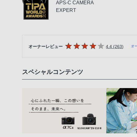
APS-C CAMERA
EXPERT
5つの星のうち
件のレ
オーナーレビュー
4.4 (263
)
オ
スペシャルコンテンツ