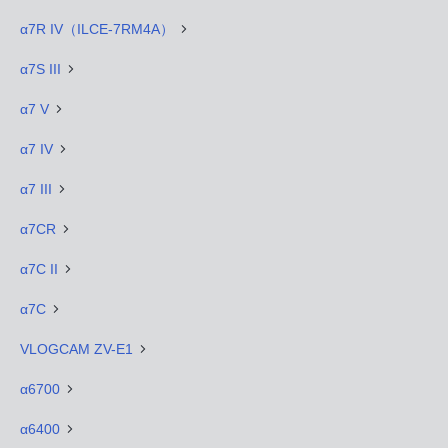
α7R IV（ILCE-7RM4A）
α7S III
α7 V
α7 IV
α7 III
α7CR
α7C II
α7C
VLOGCAM ZV-E1
α6700
α6400