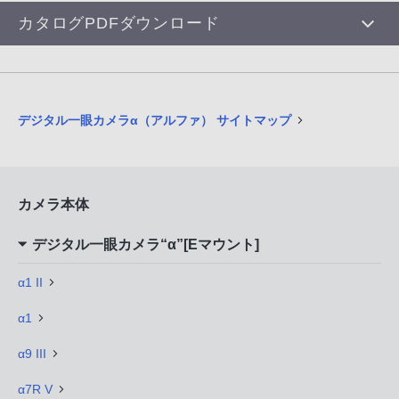
カタログPDFダウンロード
デジタル一眼カメラα（アルファ） サイトマップ
カメラ本体
デジタル一眼カメラ“α”[Eマウント]
α1 II
α1
α9 III
α7R V