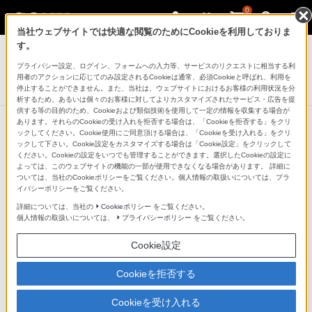
0
当社ウェブサイトでは快適な閲覧のためにCookieを利用しておりま
デジタル一眼カメラ α（アルファ）
す。
プライバシー設定、ログイン、フォームへの入力等、サービスのリクエストに相当する利
デジタル一眼カメラ
用者のアクションに応じてのみ設定されるCookieは通常、必須Cookieと呼ばれ、利用を
α7 III
停止することができません。また、当社は、ウェブサイトにおけるお客様の利用状況を分
析するため、あるいは個々のお客様に対してよりカスタマイズされたサービス・広告を提
供する等の目的のため、Cookieおよび類似技術を使用して一定の情報を収集する場合が
あります。それらのCookieの受け入れを拒否する場合は、「Cookieを拒否する」をクリ
ックしてください。Cookie使用にご同意頂ける場合は、「Cookieを受け入れる」をクリ
ックして下さい。Cookie設定をカスタマイズする場合は「Cookie設定」をクリックして
柔軟性の高い露出/ホワイトバランス
ください。Cookieの設定をいつでも管理することができます。選択したCookieの設定に
よっては、このウェブサイトの機能の一部が使用できなくなる場合があります。 詳細に
設定
ついては、当社のCookieポリシーをご覧ください。個人情報の取扱いについては、プラ
イバシーポリシーをご覧ください。
詳細については、当社の
Cookieポリシー
をご覧ください。
1200分割ライブビュー分析測光による高精度か
個人情報の取扱いについては、
プライバシーポリシー
をご覧ください。
つ安定した露出制御
Cookie設定
ライブビュー画像を1200分割し、被写体の色や光の状況
Cookieを拒否する
を細かく分析して高精度な測光を行います。さらにα7 III
Cookieを受け入れる
では、フォーカス情報などを利用して被写体領域を重点