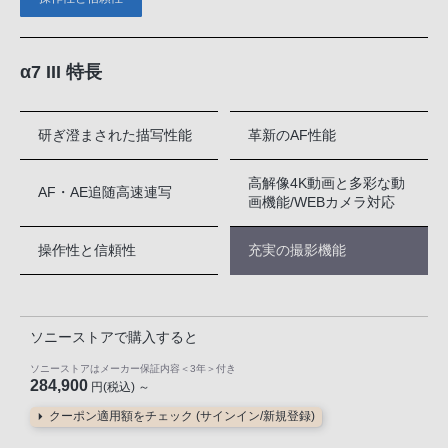
α7 III 特長
研ぎ澄まされた描写性能
革新のAF性能
高解像4K動画と多彩な動
AF・AE追随高速連写
画機能/WEBカメラ対応
操作性と信頼性
充実の撮影機能
ソニーストアで購入すると
ソニーストアはメーカー保証内容
＜3年＞
付き
284,900
円(税込) ～
クーポン適用額をチェック (サインイン/新規登録)