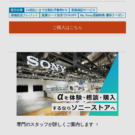
翌日出荷
24回払いまで分割払手数料0％
長期保証サービス
残価設定クレジット
提携カード決済で3％OFF
My Sony登録特典 優待クーポン
ご購入はこちら
専門のスタッフが詳しくご案内します
長期
便利