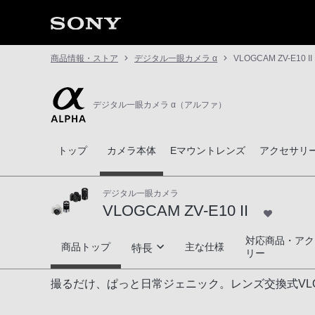
商品情報・ストア
デジタル一眼カメラ α
VLOGCAM ZV-E10 II
デジタル一眼カメラ α（アルファ）
トップ
カメラ本体
Eマウントレンズ
アクセサリ
デジタル一眼カメラ
VLOGCAM ZV-E10 II
対応商品・アク
VLOGCAM ZV-E10 II
商品トップ
主な仕様
特長
リー
撮るだけ、ぱっと日常ジェニック。レンズ交換式VLO
多彩な表現を追求できる描写力