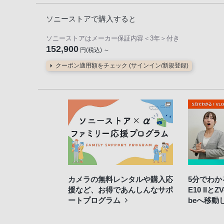
ソニーストアで購入すると
ソニーストアはメーカー保証内容
＜3年＞
付き
152,900
円(税込) ～
クーポン適用額をチェック (サインイン/新規登録)
カメラの無料レンタルや購入応
5分でわかる
援など、お得であんしんなサポ
E10 IIと
ートプログラム
beへ移動