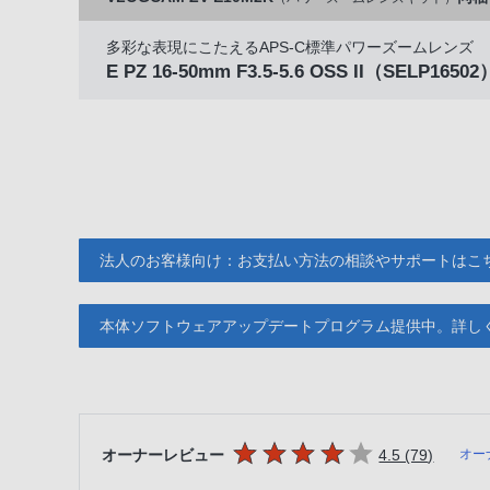
多彩な表現にこたえるAPS-C標準パワーズームレンズ
E PZ 16-50mm F3.5-5.6 OSS II
（SELP16502
法人のお客様向け：お支払い方法の相談やサポートはこ
本体ソフトウェアアップデートプログラム提供中。詳し
5つの星のうち
件のレビ
オーナーレビュー
4.5 (79
)
オー