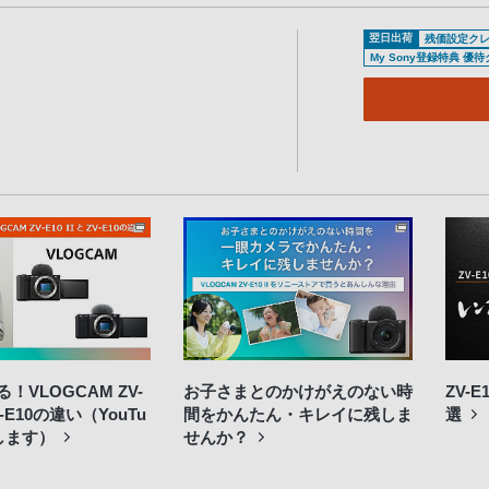
翌日出荷
残価設定ク
My Sony登録特典 優
！VLOGCAM ZV-
お子さまとのかけがえのない時
ZV-
ZV-E10の違い（YouTu
間をかんたん・キレイに残しま
選
します）
せんか？