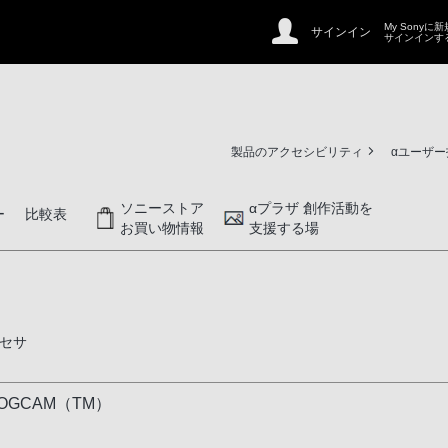
My Sonyに
サインイン
サインインす
製品のアクセシビリティ
αユーザ
ソニーストア
αプラザ 創作活動を
ー
比較表
お買い物情報
支援する場
セサ
GCAM（TM）