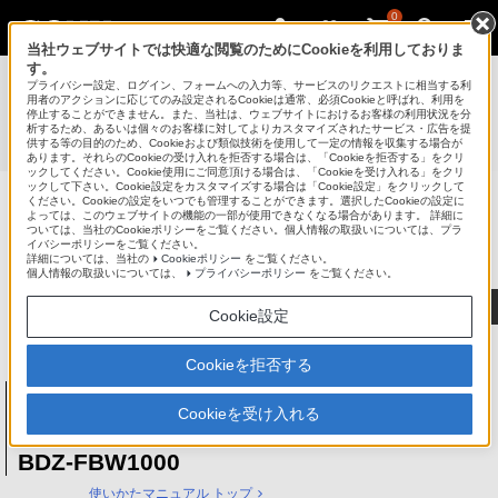
0
当社ウェブサイトでは快適な閲覧のためにCookieを利用しておりま
す。
使いかたマニュアル（取扱説明 Web版）
>
プライバシー設定、ログイン、フォームへの入力等、サービスのリクエストに相当する利
BDZ-FBT4000 / BDZ-FBT3000 / BDZ-FBT2000 / BDZ-
用者のアクションに応じてのみ設定されるCookieは通常、必須Cookieと呼ばれ、利用を
停止することができません。また、当社は、ウェブサイトにおけるお客様の利用状況を分
FBT1000 / BDZ-FBW2000 / BDZ-FBW1000 使いかたマニュ
析するため、あるいは個々のお客様に対してよりカスタマイズされたサービス・広告を提
供する等の目的のため、Cookieおよび類似技術を使用して一定の情報を収集する場合が
アル
あります。それらのCookieの受け入れを拒否する場合は、「Cookieを拒否する」をクリ
ックしてください。Cookie使用にご同意頂ける場合は、「Cookieを受け入れる」をクリ
ックして下さい。Cookie設定をカスタマイズする場合は「Cookie設定」をクリックして
ください。Cookieの設定をいつでも管理することができます。選択したCookieの設定に
ブルーレイディスク/DVDレコーダー
よっては、このウェブサイトの機能の一部が使用できなくなる場合があります。 詳細に
ついては、当社のCookieポリシーをご覧ください。個人情報の取扱いについては、プラ
サポート・お問い合わせ
イバシーポリシーをご覧ください。
詳細については、当社の
Cookieポリシー
をご覧ください。
個人情報の取扱いについては、
プライバシーポリシー
をご覧ください。
Cookie設定
Cookieを拒否する
ブルーレイディスク/DVDレコーダー
BDZ-FBT4000 / BDZ-FBT3000 / BDZ-
Cookieを受け入れる
FBT2000 / BDZ-FBT1000 / BDZ-FBW2000 /
BDZ-FBW1000
使いかたマニュアル トップ