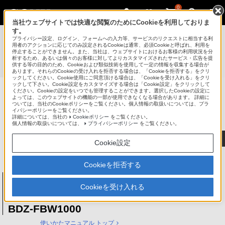
0
当社ウェブサイトでは快適な閲覧のためにCookieを利用しておりま
す。
使いかたマニュアル（取扱説明 Web版）
>
プライバシー設定、ログイン、フォームへの入力等、サービスのリクエストに相当する利
BDZ-FBT4000 / BDZ-FBT3000 / BDZ-FBT2000 / BDZ-
用者のアクションに応じてのみ設定されるCookieは通常、必須Cookieと呼ばれ、利用を
停止することができません。また、当社は、ウェブサイトにおけるお客様の利用状況を分
FBT1000 / BDZ-FBW2000 / BDZ-FBW1000 使いかたマニュ
析するため、あるいは個々のお客様に対してよりカスタマイズされたサービス・広告を提
供する等の目的のため、Cookieおよび類似技術を使用して一定の情報を収集する場合が
アル
あります。それらのCookieの受け入れを拒否する場合は、「Cookieを拒否する」をクリ
ックしてください。Cookie使用にご同意頂ける場合は、「Cookieを受け入れる」をクリ
ックして下さい。Cookie設定をカスタマイズする場合は「Cookie設定」をクリックして
ください。Cookieの設定をいつでも管理することができます。選択したCookieの設定に
ブルーレイディスク/DVDレコーダー
よっては、このウェブサイトの機能の一部が使用できなくなる場合があります。 詳細に
ついては、当社のCookieポリシーをご覧ください。個人情報の取扱いについては、プラ
サポート・お問い合わせ
イバシーポリシーをご覧ください。
詳細については、当社の
Cookieポリシー
をご覧ください。
個人情報の取扱いについては、
プライバシーポリシー
をご覧ください。
Cookie設定
Cookieを拒否する
ブルーレイディスク/DVDレコーダー
BDZ-FBT4000 / BDZ-FBT3000 / BDZ-
Cookieを受け入れる
FBT2000 / BDZ-FBT1000 / BDZ-FBW2000 /
BDZ-FBW1000
使いかたマニュアル トップ