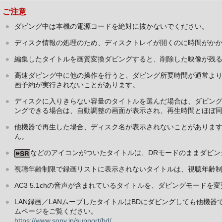
ご注意
ダビング中は本機の電源コードを絶対に抜かないでください。
ディスク情報の処理のため、ディスクトレイが開くのに時間がか
編集したタイトルを画質変換ダビングすると、削除した映像が残
高速ダビング中に他の操作を行うと、ダビング所要時間が通常より
画予約が実行されないことがあります。
ディスクに入りきらない容量のタイトルを選んだ場合は、ダビン
ングできる場合は、自動調整の画面が表示され、再生時間とほぼ
他機器で再生した場合、ディスク名が表示されないことがありま
ん。
などのアイコンがついたタイトルは、DRモードのままダビン
視聴年齢制限で録画リストに表示されないタイトルは、視聴年齢
AC3 5.1chの音声が含まれているタイトルを、ダビングモードを
LAN録画／LANムーブしたタイトルはBDにダビングしても他機
ムページをご覧ください。
https://www.sony.jp/support/bd/