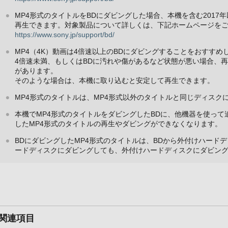
MP4形式のタイトルをBDにダビングした場合、本機を含む201
再生できます。対象製品について詳しくは、下記ホームページを
https://www.sony.jp/support/bd/
MP4（4K）動画は4倍速以上のBDにダビングすることをおすすめ
4倍速未満、もしくはBDに汚れや傷があるなど状態が悪い場合、
があります。
そのような場合は、本機に取り込むと安定して再生できます。
MP4形式のタイトルは、MP4形式以外のタイトルと同じディスク
本機でMP4形式のタイトルをダビングしたBDに、他機器を使っ
したMP4形式のタイトルの再生やダビングができなくなります。
BDにダビングしたMP4形式のタイトルは、BDから外付けハード
ードディスクにダビングしても、外付けハードディスクにダビン
関連項目