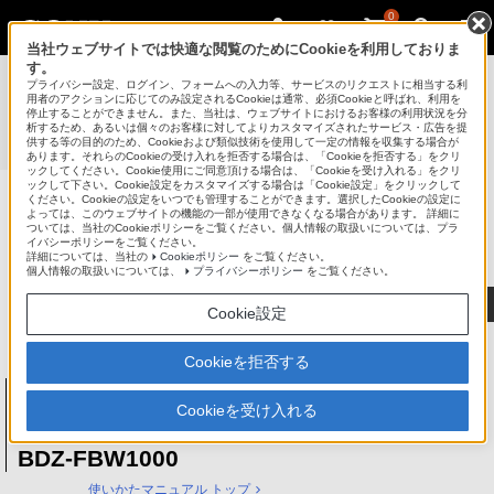
0
当社ウェブサイトでは快適な閲覧のためにCookieを利用しておりま
す。
使いかたマニュアル（取扱説明 Web版）
>
プライバシー設定、ログイン、フォームへの入力等、サービスのリクエストに相当する利
BDZ-FBT4000 / BDZ-FBT3000 / BDZ-FBT2000 / BDZ-
用者のアクションに応じてのみ設定されるCookieは通常、必須Cookieと呼ばれ、利用を
停止することができません。また、当社は、ウェブサイトにおけるお客様の利用状況を分
FBT1000 / BDZ-FBW2000 / BDZ-FBW1000 使いかたマニュ
析するため、あるいは個々のお客様に対してよりカスタマイズされたサービス・広告を提
供する等の目的のため、Cookieおよび類似技術を使用して一定の情報を収集する場合が
アル
あります。それらのCookieの受け入れを拒否する場合は、「Cookieを拒否する」をクリ
ックしてください。Cookie使用にご同意頂ける場合は、「Cookieを受け入れる」をクリ
ックして下さい。Cookie設定をカスタマイズする場合は「Cookie設定」をクリックして
ください。Cookieの設定をいつでも管理することができます。選択したCookieの設定に
ブルーレイディスク/DVDレコーダー
よっては、このウェブサイトの機能の一部が使用できなくなる場合があります。 詳細に
ついては、当社のCookieポリシーをご覧ください。個人情報の取扱いについては、プラ
サポート・お問い合わせ
イバシーポリシーをご覧ください。
詳細については、当社の
Cookieポリシー
をご覧ください。
個人情報の取扱いについては、
プライバシーポリシー
をご覧ください。
Cookie設定
Cookieを拒否する
ブルーレイディスク/DVDレコーダー
BDZ-FBT4000 / BDZ-FBT3000 / BDZ-
Cookieを受け入れる
FBT2000 / BDZ-FBT1000 / BDZ-FBW2000 /
BDZ-FBW1000
使いかたマニュアル トップ