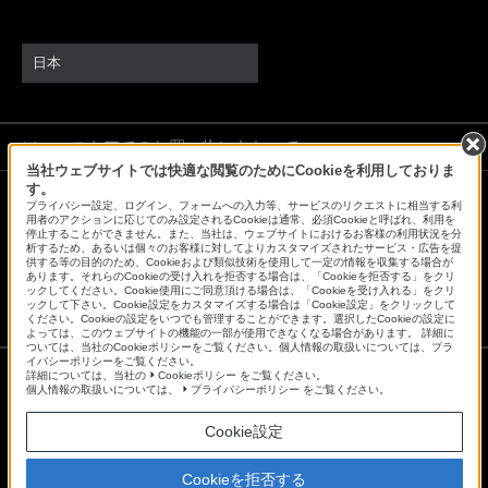
日本
ソニーストアでのお買い物にあたって
当社ウェブサイトでは快適な閲覧のためにCookieを利用しておりま
す。
プライバシー設定、ログイン、フォームへの入力等、サービスのリクエストに相当する利
会社情報
採用情報
特約店のご案内
ニュースリリース
用者のアクションに応じてのみ設定されるCookieは通常、必須Cookieと呼ばれ、利用を
停止することができません。また、当社は、ウェブサイトにおけるお客様の利用状況を分
環境情報
My Sony 利用規約
析するため、あるいは個々のお客様に対してよりカスタマイズされたサービス・広告を提
供する等の目的のため、Cookieおよび類似技術を使用して一定の情報を収集する場合が
あります。それらのCookieの受け入れを拒否する場合は、「Cookieを拒否する」をクリ
ックしてください。Cookie使用にご同意頂ける場合は、「Cookieを受け入れる」をクリ
ックして下さい。Cookie設定をカスタマイズする場合は「Cookie設定」をクリックして
ください。Cookieの設定をいつでも管理することができます。選択したCookieの設定に
よっては、このウェブサイトの機能の一部が使用できなくなる場合があります。 詳細に
ついては、当社のCookieポリシーをご覧ください。個人情報の取扱いについては、プラ
イバシーポリシーをご覧ください。
詳細については、当社の
Cookieポリシー
をご覧ください。
個人情報の取扱いについては、
プライバシーポリシー
をご覧ください。
ご利用条件
プライバシーポリシー
Cookie設定
正しい表示への取り組み
Copyright 2026 Sony Marketing Inc.
Cookieを拒否する