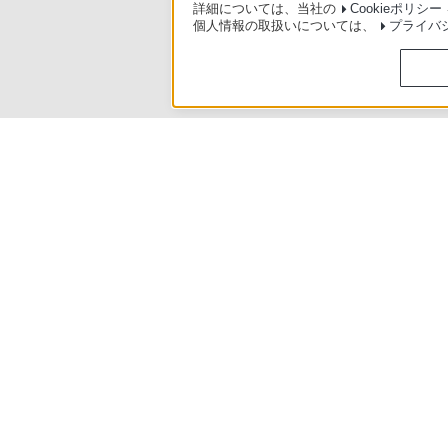
詳細については、当社の
Cookieポリシー
個人情報の取扱いについては、
プライバ
使いかたマニュアル（取扱説明 Web版）
>
BDZ-FBT4000 / BDZ-FB
ソニースト
日本
ご利用条件
プライバシーポリシー
正し
Copyright 2026 Sony Marketing Inc.