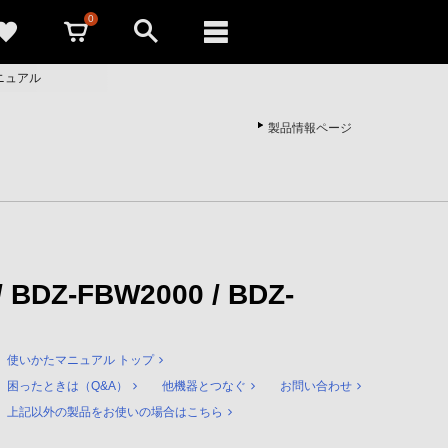
0
たマニュアル
製品情報ページ
/ BDZ-FBW2000 / BDZ-
使いかたマニュアル トップ
困ったときは（Q&A）
他機器とつなぐ
お問い合わせ
上記以外の製品をお使いの場合はこちら