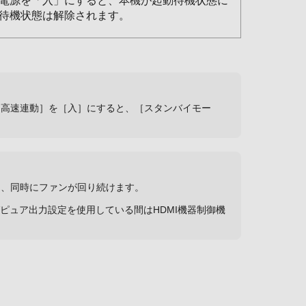
電源を「入」にすると、本機が起動待機状態に
待機状態は解除されます。
［高速連動］を［入］にすると、［スタンバイモー
り、同時にファンが回り続けます。
Vピュア出力設定を使用している間はHDMI機器制御機