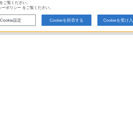
をご覧ください。
シーポリシー
をご覧ください。
Cookie設定
Cookieを拒否する
Cookieを受け
T3000 / BDZ-FBT2000 / BDZ-FBT1000 / BDZ-FBW2000 / BDZ-FBW1000 使いか
アでのお買い物にあたって
セキュリティ・ブラウザ環境
特定商取
会社情報
採用情報
特約店のご案内
ニュース
い表示への取り組み