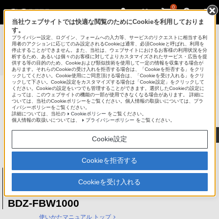
0
当社ウェブサイトでは快適な閲覧のためにCookieを利用しておりま
す。
使いかたマニュアル（取扱説明 Web版）
>
プライバシー設定、ログイン、フォームへの入力等、サービスのリクエストに相当する利
BDZ-FBT4000 / BDZ-FBT3000 / BDZ-FBT2000 / BDZ-
用者のアクションに応じてのみ設定されるCookieは通常、必須Cookieと呼ばれ、利用を
停止することができません。また、当社は、ウェブサイトにおけるお客様の利用状況を分
FBT1000 / BDZ-FBW2000 / BDZ-FBW1000 使いかたマニュ
析するため、あるいは個々のお客様に対してよりカスタマイズされたサービス・広告を提
供する等の目的のため、Cookieおよび類似技術を使用して一定の情報を収集する場合が
アル
あります。それらのCookieの受け入れを拒否する場合は、「Cookieを拒否する」をクリ
ックしてください。Cookie使用にご同意頂ける場合は、「Cookieを受け入れる」をクリ
ックして下さい。Cookie設定をカスタマイズする場合は「Cookie設定」をクリックして
ください。Cookieの設定をいつでも管理することができます。選択したCookieの設定に
ブルーレイディスク/DVDレコーダー
よっては、このウェブサイトの機能の一部が使用できなくなる場合があります。 詳細に
ついては、当社のCookieポリシーをご覧ください。個人情報の取扱いについては、プラ
サポート・お問い合わせ
イバシーポリシーをご覧ください。
詳細については、当社の
Cookieポリシー
をご覧ください。
個人情報の取扱いについては、
プライバシーポリシー
をご覧ください。
Cookie設定
Cookieを拒否する
ブルーレイディスク/DVDレコーダー
BDZ-FBT4000 / BDZ-FBT3000 / BDZ-
Cookieを受け入れる
FBT2000 / BDZ-FBT1000 / BDZ-FBW2000 /
BDZ-FBW1000
使いかたマニュアル トップ