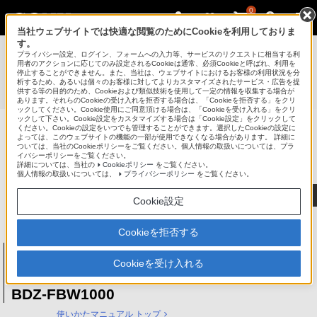
0
当社ウェブサイトでは快適な閲覧のためにCookieを利用しておりま
す。
使いかたマニュアル（取扱説明 Web版）
>
プライバシー設定、ログイン、フォームへの入力等、サービスのリクエストに相当する利
BDZ-FBT4000 / BDZ-FBT3000 / BDZ-FBT2000 / BDZ-
用者のアクションに応じてのみ設定されるCookieは通常、必須Cookieと呼ばれ、利用を
停止することができません。また、当社は、ウェブサイトにおけるお客様の利用状況を分
FBT1000 / BDZ-FBW2000 / BDZ-FBW1000 使いかたマニュ
析するため、あるいは個々のお客様に対してよりカスタマイズされたサービス・広告を提
供する等の目的のため、Cookieおよび類似技術を使用して一定の情報を収集する場合が
アル
あります。それらのCookieの受け入れを拒否する場合は、「Cookieを拒否する」をクリ
ックしてください。Cookie使用にご同意頂ける場合は、「Cookieを受け入れる」をクリ
ックして下さい。Cookie設定をカスタマイズする場合は「Cookie設定」をクリックして
ください。Cookieの設定をいつでも管理することができます。選択したCookieの設定に
ブルーレイディスク/DVDレコーダー
よっては、このウェブサイトの機能の一部が使用できなくなる場合があります。 詳細に
ついては、当社のCookieポリシーをご覧ください。個人情報の取扱いについては、プラ
サポート・お問い合わせ
イバシーポリシーをご覧ください。
詳細については、当社の
Cookieポリシー
をご覧ください。
個人情報の取扱いについては、
プライバシーポリシー
をご覧ください。
Cookie設定
Cookieを拒否する
ブルーレイディスク/DVDレコーダー
BDZ-FBT4000 / BDZ-FBT3000 / BDZ-
Cookieを受け入れる
FBT2000 / BDZ-FBT1000 / BDZ-FBW2000 /
BDZ-FBW1000
使いかたマニュアル トップ