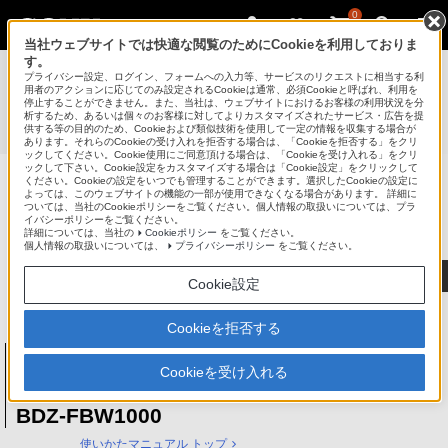
0
当社ウェブサイトでは快適な閲覧のためにCookieを利用しておりま
す。
使いかたマニュアル（取扱説明 Web版）
>
プライバシー設定、ログイン、フォームへの入力等、サービスのリクエストに相当する利
BDZ-FBT4000 / BDZ-FBT3000 / BDZ-FBT2000 / BDZ-
用者のアクションに応じてのみ設定されるCookieは通常、必須Cookieと呼ばれ、利用を
停止することができません。また、当社は、ウェブサイトにおけるお客様の利用状況を分
FBT1000 / BDZ-FBW2000 / BDZ-FBW1000 使いかたマニュ
析するため、あるいは個々のお客様に対してよりカスタマイズされたサービス・広告を提
供する等の目的のため、Cookieおよび類似技術を使用して一定の情報を収集する場合が
アル
あります。それらのCookieの受け入れを拒否する場合は、「Cookieを拒否する」をクリ
ックしてください。Cookie使用にご同意頂ける場合は、「Cookieを受け入れる」をクリ
ックして下さい。Cookie設定をカスタマイズする場合は「Cookie設定」をクリックして
ください。Cookieの設定をいつでも管理することができます。選択したCookieの設定に
ブルーレイディスク/DVDレコーダー
よっては、このウェブサイトの機能の一部が使用できなくなる場合があります。 詳細に
ついては、当社のCookieポリシーをご覧ください。個人情報の取扱いについては、プラ
サポート・お問い合わせ
イバシーポリシーをご覧ください。
詳細については、当社の
Cookieポリシー
をご覧ください。
個人情報の取扱いについては、
プライバシーポリシー
をご覧ください。
Cookie設定
Cookieを拒否する
ブルーレイディスク/DVDレコーダー
BDZ-FBT4000 / BDZ-FBT3000 / BDZ-
Cookieを受け入れる
FBT2000 / BDZ-FBT1000 / BDZ-FBW2000 /
BDZ-FBW1000
使いかたマニュアル トップ