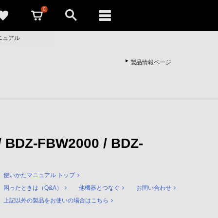
0
たマニュアル
製品情報ページ
/ BDZ-FBW2000 / BDZ-
使いかたマニュアル トップ
困ったときは（Q&A）
他機器とつなぐ
お問い合わせ
上記以外の製品をお使いの場合はこちら