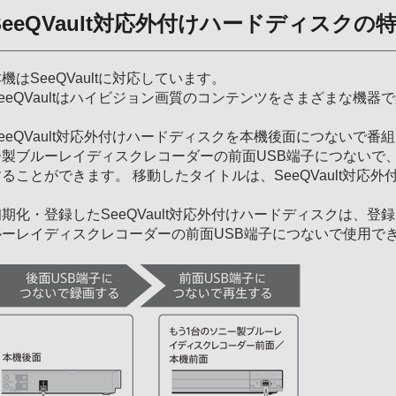
SeeQVault対応外付けハードディスクの
機はSeeQVaultに対応しています。
SeeQVaultはハイビジョン画質のコンテンツをさまざまな機
eeQVault対応外付けハードディスクを本機後面につないで番組
ー製ブルーレイディスクレコーダーの前面USB端子につないで
することができます。 移動したタイトルは、SeeQVault対
初期化・登録したSeeQVault対応外付けハードディスクは、
ルーレイディスクレコーダーの前面USB端子につないで使用で