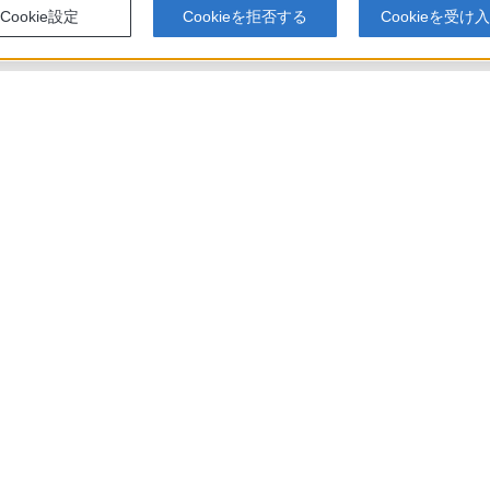
Cookie設定
Cookieを拒否する
Cookieを受け
T3000 / BDZ-FBT2000 / BDZ-FBT1000 / BDZ-FBW2000 / BDZ-FBW1000 使いか
アでのお買い物にあたって
セキュリティ・ブラウザ環境
特定商取
会社情報
採用情報
特約店のご案内
ニュース
い表示への取り組み