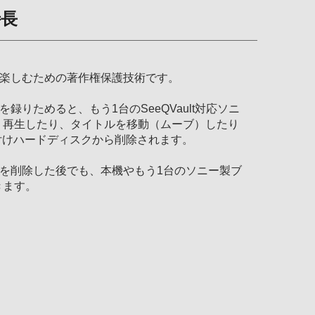
特長
器で楽しむための著作権保護技術です。
を録りためると、もう1台のSeeQVault対応ソニ
、再生したり、タイトルを移動（ムーブ）したり
応外付けハードディスクから削除されます。
登録を削除した後でも、本機やもう1台のソニー製ブ
きます。