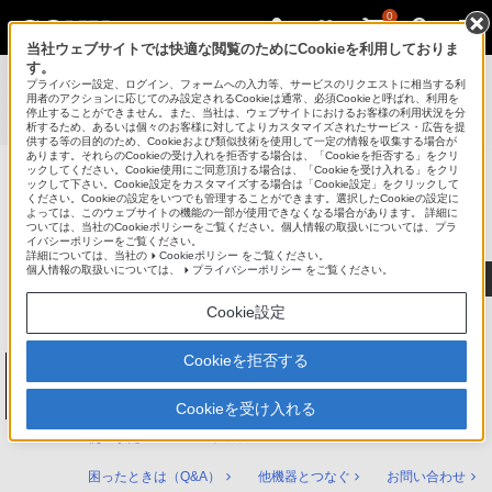
0
当社ウェブサイトでは快適な閲覧のためにCookieを利用しておりま
す。
使いかたマニュアル（取扱説明 Web版）
>
プライバシー設定、ログイン、フォームへの入力等、サービスのリクエストに相当する利
BDZ-FBT6100 / BDZ-FBT4100 / BDZ-FBT2100 / BDZ-
用者のアクションに応じてのみ設定されるCookieは通常、必須Cookieと呼ばれ、利用を
停止することができません。また、当社は、ウェブサイトにおけるお客様の利用状況を分
FBW2100 / BDZ-FBW1100 使いかたマニュアル
析するため、あるいは個々のお客様に対してよりカスタマイズされたサービス・広告を提
供する等の目的のため、Cookieおよび類似技術を使用して一定の情報を収集する場合が
あります。それらのCookieの受け入れを拒否する場合は、「Cookieを拒否する」をクリ
ックしてください。Cookie使用にご同意頂ける場合は、「Cookieを受け入れる」をクリ
ックして下さい。Cookie設定をカスタマイズする場合は「Cookie設定」をクリックして
ブルーレイディスク/DVDレコーダー
ください。Cookieの設定をいつでも管理することができます。選択したCookieの設定に
サポート・お問い合わせ
よっては、このウェブサイトの機能の一部が使用できなくなる場合があります。 詳細に
ついては、当社のCookieポリシーをご覧ください。個人情報の取扱いについては、プラ
イバシーポリシーをご覧ください。
詳細については、当社の
Cookieポリシー
をご覧ください。
個人情報の取扱いについては、
プライバシーポリシー
をご覧ください。
Cookie設定
Cookieを拒否する
ブルーレイディスク/DVDレコーダー
BDZ-FBT6100 / BDZ-FBT4100 / BDZ-
FBT2100 / BDZ-FBW2100 / BDZ-FBW1100
Cookieを受け入れる
使いかたマニュアル トップ
困ったときは（Q&A）
他機器とつなぐ
お問い合わせ