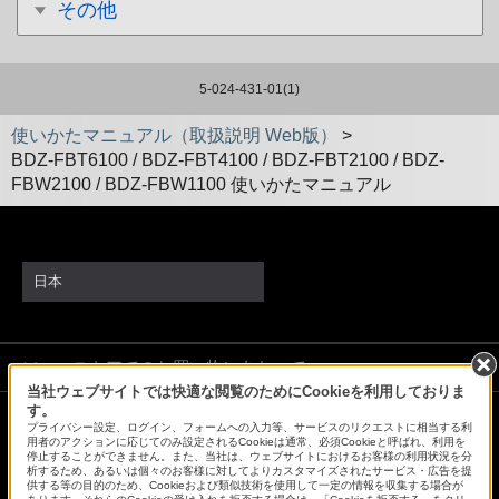
その他
5-024-431-01(1)
使いかたマニュアル（取扱説明 Web版）
>
BDZ-FBT6100 / BDZ-FBT4100 / BDZ-FBT2100 / BDZ-
FBW2100 / BDZ-FBW1100 使いかたマニュアル
日本
ソニーストアでのお買い物にあたって
当社ウェブサイトでは快適な閲覧のためにCookieを利用しておりま
す。
プライバシー設定、ログイン、フォームへの入力等、サービスのリクエストに相当する利
会社情報
採用情報
特約店のご案内
ニュースリリース
用者のアクションに応じてのみ設定されるCookieは通常、必須Cookieと呼ばれ、利用を
停止することができません。また、当社は、ウェブサイトにおけるお客様の利用状況を分
環境情報
My Sony 利用規約
析するため、あるいは個々のお客様に対してよりカスタマイズされたサービス・広告を提
供する等の目的のため、Cookieおよび類似技術を使用して一定の情報を収集する場合が