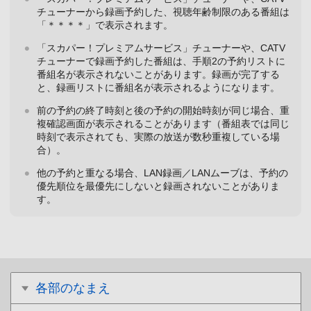
チューナーから録画予約した、視聴年齢制限のある番組は
「＊＊＊＊」で表示されます。
「スカパー！プレミアムサービス」チューナーや、CATV
チューナーで録画予約した番組は、手順2の予約リストに
番組名が表示されないことがあります。録画が完了する
と、録画リストに番組名が表示されるようになります。
前の予約の終了時刻と後の予約の開始時刻が同じ場合、重
複確認画面が表示されることがあります（番組表では同じ
時刻で表示されても、実際の放送が数秒重複している場
合）。
他の予約と重なる場合、LAN録画／LANムーブは、予約の
優先順位を最優先にしないと録画されないことがありま
す。
各部のなまえ