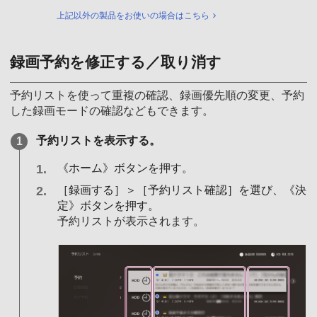
上記以外の製品をお使いの場合はこちら
録画予約を修正する／取り消す
予約リストを使って重複の確認、録画優先順の変更、予約
した録画モードの確認などもできます。
予約リストを表示する。
《ホーム》ボタンを押す。
［録画する］＞［予約リスト確認］を選び、《決
定》ボタンを押す。
予約リストが表示されます。