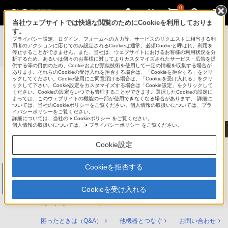
0
当社ウェブサイトでは快適な閲覧のためにCookieを利用しておりま
す。
使いかたマニュアル（取扱説明 Web版）
>
プライバシー設定、ログイン、フォームへの入力等、サービスのリクエストに相当する利
BDZ-FBT6100 / BDZ-FBT4100 / BDZ-FBT2100 / BDZ-
用者のアクションに応じてのみ設定されるCookieは通常、必須Cookieと呼ばれ、利用を
停止することができません。また、当社は、ウェブサイトにおけるお客様の利用状況を分
FBW2100 / BDZ-FBW1100 使いかたマニュアル
析するため、あるいは個々のお客様に対してよりカスタマイズされたサービス・広告を提
供する等の目的のため、Cookieおよび類似技術を使用して一定の情報を収集する場合が
あります。それらのCookieの受け入れを拒否する場合は、「Cookieを拒否する」をクリ
ックしてください。Cookie使用にご同意頂ける場合は、「Cookieを受け入れる」をクリ
ックして下さい。Cookie設定をカスタマイズする場合は「Cookie設定」をクリックして
ブルーレイディスク/DVDレコーダー
ください。Cookieの設定をいつでも管理することができます。選択したCookieの設定に
サポート・お問い合わせ
よっては、このウェブサイトの機能の一部が使用できなくなる場合があります。 詳細に
ついては、当社のCookieポリシーをご覧ください。個人情報の取扱いについては、プラ
イバシーポリシーをご覧ください。
詳細については、当社の
Cookieポリシー
をご覧ください。
個人情報の取扱いについては、
プライバシーポリシー
をご覧ください。
Cookie設定
Cookieを拒否する
ブルーレイディスク/DVDレコーダー
BDZ-FBT6100 / BDZ-FBT4100 / BDZ-
FBT2100 / BDZ-FBW2100 / BDZ-FBW1100
Cookieを受け入れる
使いかたマニュアル トップ
困ったときは（Q&A）
他機器とつなぐ
お問い合わせ