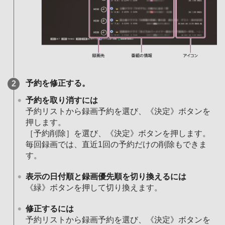
予約を修正する。
予約を取り消すには
予約リストから録画予約を選び、《決定》ボタンを
押します。
［予約削除］を選び、《決定》ボタンを押します。
毎回録画では、直近1回の予約だけの削除もできま
す。
表示の日付順と録画優先順を切り換えるには
《緑》ボタンを押して切り換えます。
修正するには
予約リストから録画予約を選び、《決定》ボタンを