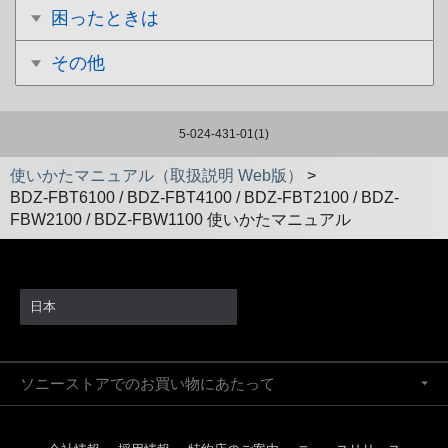
困ったときは
その他
5-024-431-01(1)
使いかたマニュアル（取扱説明 Web版）
>
BDZ-FBT6100 / BDZ-FBT4100 / BDZ-FBT2100 / BDZ-
FBW2100 / BDZ-FBW1100 使いかたマニュアル
日本
ソニーストアでのお買い物にあたって