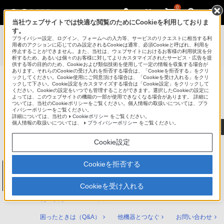
0
当社ウェブサイトでは快適な閲覧のためにCookieを利用しておりま
す。
使いかたマニュアル（取扱説明 Web版）
>
プライバシー設定、ログイン、フォームへの入力等、サービスのリクエストに相当する利
BDZ-FBT6100 / BDZ-FBT4100 / BDZ-FBT2100 / BDZ-
用者のアクションに応じてのみ設定されるCookieは通常、必須Cookieと呼ばれ、利用を
停止することができません。また、当社は、ウェブサイトにおけるお客様の利用状況を分
FBW2100 / BDZ-FBW1100 使いかたマニュアル
析するため、あるいは個々のお客様に対してよりカスタマイズされたサービス・広告を提
供する等の目的のため、Cookieおよび類似技術を使用して一定の情報を収集する場合が
あります。それらのCookieの受け入れを拒否する場合は、「Cookieを拒否する」をクリ
ックしてください。Cookie使用にご同意頂ける場合は、「Cookieを受け入れる」をクリ
ックして下さい。Cookie設定をカスタマイズする場合は「Cookie設定」をクリックして
ブルーレイディスク/DVDレコーダー
ください。Cookieの設定をいつでも管理することができます。選択したCookieの設定に
サポート・お問い合わせ
よっては、このウェブサイトの機能の一部が使用できなくなる場合があります。 詳細に
ついては、当社のCookieポリシーをご覧ください。個人情報の取扱いについては、プラ
イバシーポリシーをご覧ください。
詳細については、当社の
Cookieポリシー
をご覧ください。
個人情報の取扱いについては、
プライバシーポリシー
をご覧ください。
Cookie設定
Cookieを拒否する
ブルーレイディスク/DVDレコーダー
BDZ-FBT6100 / BDZ-FBT4100 / BDZ-
FBT2100 / BDZ-FBW2100 / BDZ-FBW1100
Cookieを受け入れる
使いかたマニュアル トップ
困ったときは（Q&A）
他機器とつなぐ
お問い合わせ