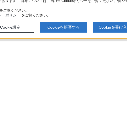
あります。 詳細については、当社のCookieポリシーをご覧ください。個
をご覧ください。
シーポリシー
をご覧ください。
Cookie設定
Cookieを拒否する
Cookieを受け
T4100 / BDZ-FBT2100 / BDZ-FBW2100 / BDZ-FBW1100 使いかたマニュアル
アでのお買い物にあたって
セキュリティ・ブラウザ環境
特定商取
会社情報
採用情報
特約店のご案内
ニュース
い表示への取り組み