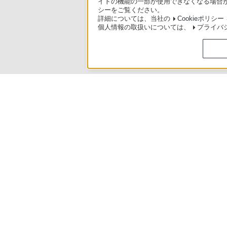
イトの機能の一部が使用できなくなる場合が
シーをご覧ください。
詳細については、当社の
Cookieポリシー
個人情報の取扱いについては、
プライバ
使いかたマニュアル（取扱説明 Web版）
>
BDZ-FBT6100 / BDZ-FB
ソニースト
日本
ご利用条件
プライバシーポリシー
正し