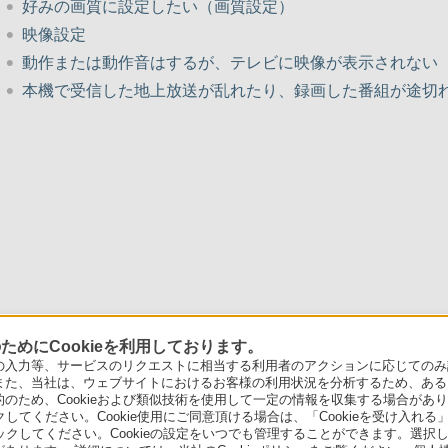
好みの画質に設定したい（画質設定）
映像設定
動作または動作音はするが、テレビに映像が表示されない
本機で受信した地上放送が乱れたり、録画した番組が途切
めにCookieを利用しております。
力等、サービスのリクエストに相当する利用者のアクションに応じてのみ設定され
また、当社は、ウェブサイトにおけるお客様の利用状況を分析するため、ある
ため、Cookieおよび類似技術を使用して一定の情報を収集する場合がありま
クしてください。Cookie使用にご同意頂ける場合は、「Cookieを受け入れる
リックしてください。Cookieの設定をいつでも管理することができます。選択し