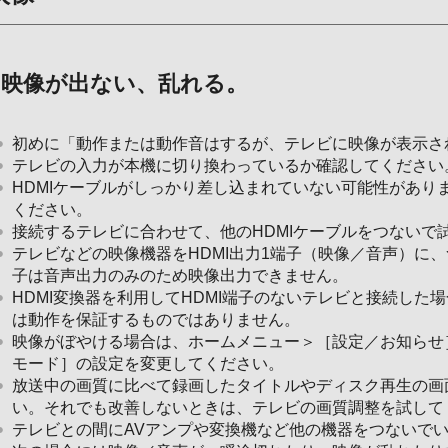
映像が出ない、乱れる。
初めに「動作または動作音はするが、テレビに映像が表示さ
テレビの入力が本機に切り換わっているか確認してください
HDMIケーブルがしっかり差し込まれていない可能性があり
ください。
接続するテレビに合わせて、他のHDMIケーブルをつないで
テレビなどの映像機器をHDMI出力1端子（映像／音声）に、
子は音声出力のみのため映像出力できません。
HDMI変換器を利用してHDMI端子のないテレビと接続し
は動作を保証するものではありません。
映像がぼやける場合は、ホームメニュー＞［設定／お知らせ］
モード］の設定を変更してください。
放送中の画質に比べて録画したタイトルやディスク再生の画
い。それでも改善しないときは、テレビの画質調整を試して
テレビとの間にAVアンプや変換機など他の機器をつないで