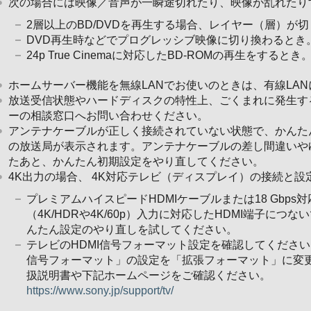
次の場合には映像／音声が一瞬途切れたり、映像が乱れたり
2層以上のBD/DVDを再生する場合、レイヤー（層）が
DVD再生時などでプログレッシブ映像に切り換わるとき
24p True Cinemaに対応したBD-ROMの再生をするとき
ホームサーバー機能を無線LANでお使いのときは、有線LA
放送受信状態やハードディスクの特性上、ごくまれに発生す
ーの相談窓口へお問い合わせください。
アンテナケーブルが正しく接続されていない状態で、かんたん
の放送局が表示されます。アンテナケーブルの差し間違いや
たあと、かんたん初期設定をやり直してください。
4K出力の場合、 4K対応テレビ（ディスプレイ）の接続と
プレミアムハイスピードHDMIケーブルまたは18 Gbps対応
（4K/HDRや4K/60p）入力に対応したHDMI端子に
んたん設定のやり直しを試してください。
テレビのHDMI信号フォーマット設定を確認してください
信号フォーマット」の設定を「拡張フォーマット」に変
扱説明書や下記ホームページをご確認ください。
https://www.sony.jp/support/tv/