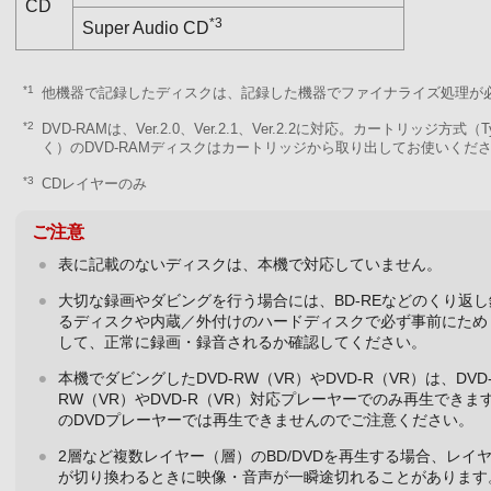
CD
*3
Super Audio CD
*1
他機器で記録したディスクは、記録した機器でファイナライズ処理が
*2
DVD-RAMは、Ver.2.0、Ver.2.1、Ver.2.2に対応。カートリッジ方式（T
く）のDVD-RAMディスクはカートリッジから取り出してお使いくだ
*3
CDレイヤーのみ
ご注意
表に記載のないディスクは、本機で対応していません。
大切な録画やダビングを行う場合には、BD-REなどのくり返
るディスクや内蔵／外付けのハードディスクで必ず事前にため
して、正常に録画・録音されるか確認してください。
本機でダビングしたDVD-RW（VR）やDVD-R（VR）は、DVD
RW（VR）やDVD-R（VR）対応プレーヤーでのみ再生できま
のDVDプレーヤーでは再生できませんのでご注意ください。
2層など複数レイヤー（層）のBD/DVDを再生する場合、レイ
が切り換わるときに映像・音声が一瞬途切れることがあります