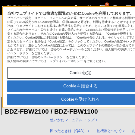
0
当社ウェブサイトでは快適な閲覧のためにCookieを利用しております。
プライバシー設定、ログイン、フォームへの入力等、サービスのリクエストに相当する利用者
使いかたマニュアル（取扱説明 Web版）
>
に応じてのみ設定されるCookieは通常、必須Cookieと呼ばれ、利用を停止することができま
社は、ウェブサイトにおけるお客様の利用状況を分析するため、あるいは個々のお客様に対し
BDZ-FBT6100 / BDZ-FBT4100 / BDZ-FBT2100 / BDZ-
マイズされたサービス・広告を提供する等の目的のため、Cookieおよび類似技術を使用して
FBW2100 / BDZ-FBW1100 使いかたマニュアル
集する場合があります。それらのCookieの受け入れを拒否する場合は、「Cookieを拒否する
てください。Cookie使用にご同意頂ける場合は、「Cookieを受け入れる」をクリックして下さい
定をカスタマイズする場合は「Cookie設定」をクリックしてください。Cookieの設定をいつ
とができます。選択したCookieの設定によっては、このウェブサイトの機能の一部が使用で
があります。 詳細については、当社のCookieポリシーをご覧ください。個人情報の取扱いに
ブルーレイディスク/DVDレコーダー
イバシーポリシーをご覧ください。
詳細については、当社の
Cookieポリシー
をご覧ください。
サポート・お問い合わせ
個人情報の取扱いについては、
プライバシーポリシー
をご覧ください。
Cookie設定
Cookieを拒否する
Cookieを受け入れる
ブルーレイディスク/DVDレコーダー
BDZ-FBT6100 / BDZ-FBT4100 / BDZ-FBT210
BDZ-FBW2100 / BDZ-FBW1100
使いかたマニュアル トップ
困ったときは（Q&A）
他機器とつなぐ