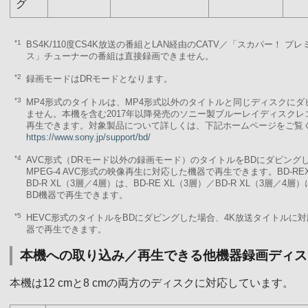
グ
*1
BS4K/110度CS4K放送の番組とLAN経由のCATV／「スカパー！ プ
ス」チューナーの番組は直接録画できません。
*2
録画モードはDRモードとなります。
*3
MP4形式のタイトルは、MP4形式以外のタイトルと同じディスクにダ
ません。本機を含む2017年以降発売のソニー製ブルーレイディスクレ
再生できます。対象製品について詳しくは、下記ホームページをご覧
https://www.sony.jp/support/bd/
*4
AVC形式（DRモード以外の録画モード）のタイトルをBDにダビング
MPEG-4 AVC形式の映像再生に対応した機器で再生できます。BD-RE
BD-R XL（3層／4層）は、BD-RE XL（3層）／BD-R XL（3層／4
BD機器で再生できます。
*5
HEVC形式のタイトルをBDにダビングした場合、4K放送タイトルに対
器で再生できます。
本機への取り込み／再生できる他機器録画ディス
本機は12 cmと8 cmの両方のディスクに対応しています。