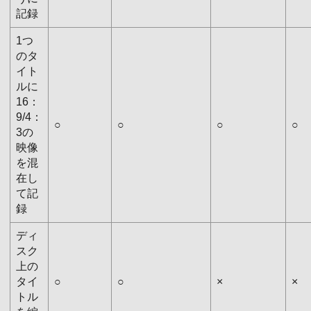
記録
1つ
のタ
イト
ルに
16：
9/4：
○
○
○
○
3の
映像
を混
在し
て記
録
ディ
スク
上の
タイ
○
○
×
×
トル