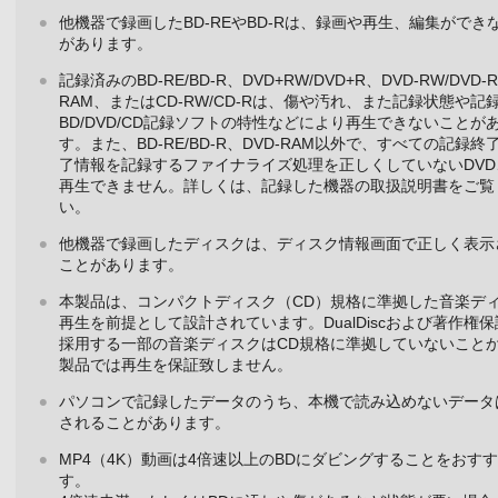
他機器で録画したBD-REやBD-Rは、録画や再生、編集ができ
があります。
記録済みのBD-RE/BD-R、DVD+RW/DVD+R、DVD-RW/DVD-R
RAM、またはCD-RW/CD-Rは、傷や汚れ、また記録状態や記
BD/DVD/CD記録ソフトの特性などにより再生できないことが
す。また、BD-RE/BD-R、DVD-RAM以外で、すべての記録終
了情報を記録するファイナライズ処理を正しくしていないDVD
再生できません。詳しくは、記録した機器の取扱説明書をご覧
い。
他機器で録画したディスクは、ディスク情報画面で正しく表示
ことがあります。
本製品は、コンパクトディスク（CD）規格に準拠した音楽デ
再生を前提として設計されています。DualDiscおよび著作権
採用する一部の音楽ディスクはCD規格に準拠していないこと
製品では再生を保証致しません。
パソコンで記録したデータのうち、本機で読み込めないデータ
されることがあります。
MP4（4K）動画は4倍速以上のBDにダビングすることをおす
す。