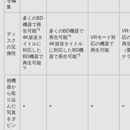
を編
集
多くのBD
機器で再
*4
生可能
多くのBD機器で
V
ディ
*4
4K放送タ
再生可能
VRモード対
応
スク
イトルに
4K放送タイトル
応の機器で
再
の互
対応した
に対応したBD機
再生可能
（
換性
*5
BD機器で
器で再生可能
ナ
再生可能
*5
他機
器か
ら取
り込
んだ
×
×
×
×
写真
をダ
ビン