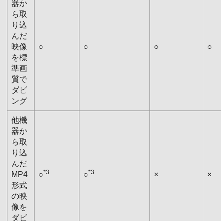
器か
ら取
り込
んだ
映像
○
○
○
○
を標
準画
質で
ダビ
ング
他機
器か
ら取
り込
んだ
*3
*3
MP4
○
○
×
×
形式
の映
像を
ダビ