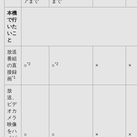
アまで
まで
本機
で行
いた
いこ
と
放送
番組
*2
*2
の直
○
○
×
×
接録
*1
画
放
送、
ビデ
オカ
メラ
映像
をハ
○
○
×
×