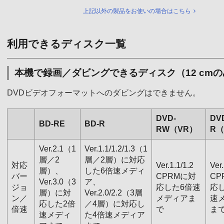
上記以外の製品をお使いの場合はこちら
利用できるディスク一覧
本機で録画／ダビングできるディスク（12 cm
DVDビデオフォーマットへのダビングはできません。
DVD-
DV
BD-RE
BD-R
RW（VR）
R（
Ver.2.1（1
Ver.1.1/1.2/1.3（1
層／2
層／2層）に対応
対応
Ver.1.1/1.2
Ver
層）、
した6倍速メディ
バー
CPRMに対
CP
Ver.3.0（3
ア、
ジョ
応した6倍速
応し
層）に対
Ver.2.0/2.2（3層
ン／
メディアま
速
応した2倍
／4層）に対応し
倍速
で
ま
速メディ
た4倍速メディア