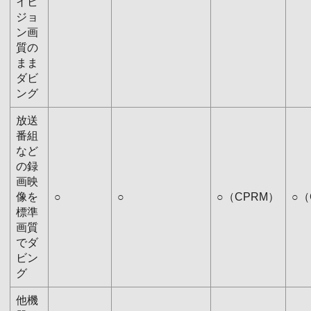
イビ
ジョ
ン画
質の
まま
ダビ
ング
放送
番組
など
の録
画映
像を
○
○
○（CPRM）
○（
標準
画質
でダ
ビン
グ
他機