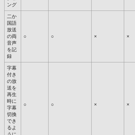
ング
二か
国語
放送
の両
○
○
×
×
音声
を記
録
字幕
付き
の放
送を
再生
時に
○
○
×
×
字幕
切換
でき
るよ
うに