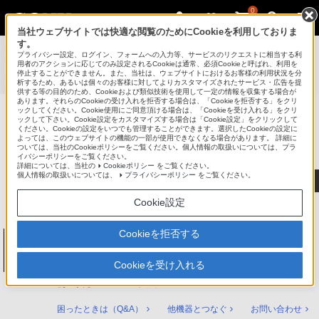
0
当社ウェブサイトでは快適な閲覧のためにCookieを利用しておりま
す。
使いかたマニュアル（取扱説明 Web版）
>
プライバシー設定、ログイン、フォームへの入力等、サービスのリクエストに相当する利
BDZ-FBT6100 / BDZ-FBT4100 / BDZ-FBT2100 / BDZ-
用者のアクションに応じてのみ設定されるCookieは通常、必須Cookieと呼ばれ、利用を
停止することができません。また、当社は、ウェブサイトにおけるお客様の利用状況を分
FBW2100 / BDZ-FBW1100 使いかたマニュアル
析するため、あるいは個々のお客様に対してよりカスタマイズされたサービス・広告を提
供する等の目的のため、Cookieおよび類似技術を使用して一定の情報を収集する場合が
あります。それらのCookieの受け入れを拒否する場合は、「Cookieを拒否する」をクリ
ックしてください。Cookie使用にご同意頂ける場合は、「Cookieを受け入れる」をクリ
ックして下さい。Cookie設定をカスタマイズする場合は「Cookie設定」をクリックして
ブルーレイディスク/DVDレコーダー
ください。Cookieの設定をいつでも管理することができます。選択したCookieの設定に
サポート・お問い合わせ
よっては、このウェブサイトの機能の一部が使用できなくなる場合があります。 詳細に
ついては、当社のCookieポリシーをご覧ください。個人情報の取扱いについては、プラ
イバシーポリシーをご覧ください。
詳細については、当社の
Cookieポリシー
をご覧ください。
個人情報の取扱いについては、
プライバシーポリシー
をご覧ください。
Cookie設定
Cookieを拒否する
ブルーレイディスク/DVDレコーダー
BDZ-FBT6100 / BDZ-FBT4100 / BDZ-
FBT2100 / BDZ-FBW2100 / BDZ-FBW1100
Cookieを受け入れる
使いかたマニュアル トップ
困ったときは（Q&A）
他機器とつなぐ
お問い合わせ