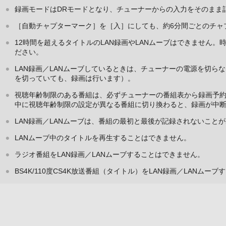
録画モードはDRモードとなり、チューナーからの入力をそのまま
［自動チャプターマーク］を［入］にしても、約6分間ごとのチャ
12時間を超えるタイトルのLAN録画やLANムーブはできません。
ださい。
LAN録画／LANムーブしているときは、チューナーの電源を切ら
を切っていても、録画は行います）。
視聴年齢制限のある番組は、必ずチューナーの番組表から録画予
中に視聴年齢制限の設定が異なる番組に切り換わると、録画が中
LAN録画／LANムーブは、番組の最初と最後が記録されないこと
LANムーブ中のタイトルを再生することはできません。
ラジオ番組をLAN録画／LANムーブすることはできません。
BS4K/110度CS4K放送番組（タイトル）をLAN録画／LANムー