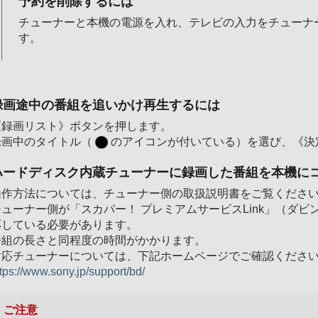
予約を削除するには
チューナーと本機の電源を入れ、テレビの入力をチューナ
す。
録画途中の番組を追いかけ再生するには
《録画リスト》ボタンを押します。
録画中のタイトル（
のアイコンが付いている）を選び、《決
ハードディスク内蔵チューナーに録画した番組を本機にコ
操作方法については、チューナー側の取扱説明書をご覧くださ
チューナー側が「スカパー！ プレミアムサービスLink」（ダビ
応している必要があります。
番組の長さと同程度の時間がかかります。
対応チューナーについては、下記ホームページでご確認くださ
ttps://www.sony.jp/support/bd/
ご注意