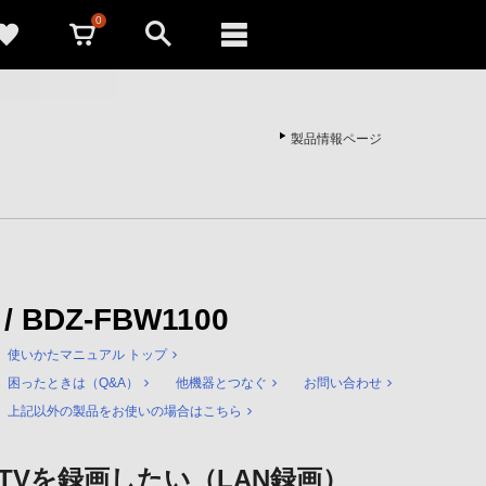
0
製品情報ページ
 / BDZ-FBW1100
使いかたマニュアル トップ
困ったときは（Q&A）
他機器とつなぐ
お問い合わせ
上記以外の製品をお使いの場合はこちら
TVを録画したい（LAN録画）