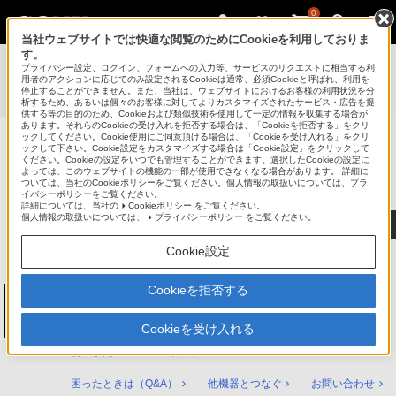
0
当社ウェブサイトでは快適な閲覧のためにCookieを利用しておりま
す。
使いかたマニュアル（取扱説明 Web版）
>
プライバシー設定、ログイン、フォームへの入力等、サービスのリクエストに相当する利
BDZ-FBT6100 / BDZ-FBT4100 / BDZ-FBT2100 / BDZ-
用者のアクションに応じてのみ設定されるCookieは通常、必須Cookieと呼ばれ、利用を
停止することができません。また、当社は、ウェブサイトにおけるお客様の利用状況を分
FBW2100 / BDZ-FBW1100 使いかたマニュアル
析するため、あるいは個々のお客様に対してよりカスタマイズされたサービス・広告を提
供する等の目的のため、Cookieおよび類似技術を使用して一定の情報を収集する場合が
あります。それらのCookieの受け入れを拒否する場合は、「Cookieを拒否する」をクリ
ックしてください。Cookie使用にご同意頂ける場合は、「Cookieを受け入れる」をクリ
ックして下さい。Cookie設定をカスタマイズする場合は「Cookie設定」をクリックして
ブルーレイディスク/DVDレコーダー
ください。Cookieの設定をいつでも管理することができます。選択したCookieの設定に
サポート・お問い合わせ
よっては、このウェブサイトの機能の一部が使用できなくなる場合があります。 詳細に
ついては、当社のCookieポリシーをご覧ください。個人情報の取扱いについては、プラ
イバシーポリシーをご覧ください。
詳細については、当社の
Cookieポリシー
をご覧ください。
個人情報の取扱いについては、
プライバシーポリシー
をご覧ください。
Cookie設定
Cookieを拒否する
ブルーレイディスク/DVDレコーダー
BDZ-FBT6100 / BDZ-FBT4100 / BDZ-
FBT2100 / BDZ-FBW2100 / BDZ-FBW1100
Cookieを受け入れる
使いかたマニュアル トップ
困ったときは（Q&A）
他機器とつなぐ
お問い合わせ