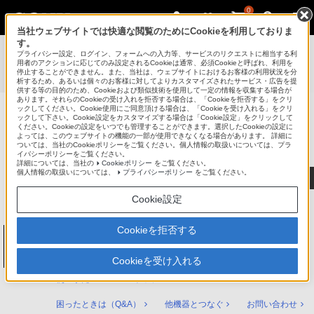
0
当社ウェブサイトでは快適な閲覧のためにCookieを利用しておりま
す。
使いかたマニュアル（取扱説明 Web版）
>
プライバシー設定、ログイン、フォームへの入力等、サービスのリクエストに相当する利
BDZ-FBT6100 / BDZ-FBT4100 / BDZ-FBT2100 / BDZ-
用者のアクションに応じてのみ設定されるCookieは通常、必須Cookieと呼ばれ、利用を
停止することができません。また、当社は、ウェブサイトにおけるお客様の利用状況を分
FBW2100 / BDZ-FBW1100 使いかたマニュアル
析するため、あるいは個々のお客様に対してよりカスタマイズされたサービス・広告を提
供する等の目的のため、Cookieおよび類似技術を使用して一定の情報を収集する場合が
あります。それらのCookieの受け入れを拒否する場合は、「Cookieを拒否する」をクリ
ックしてください。Cookie使用にご同意頂ける場合は、「Cookieを受け入れる」をクリ
ックして下さい。Cookie設定をカスタマイズする場合は「Cookie設定」をクリックして
ブルーレイディスク/DVDレコーダー
ください。Cookieの設定をいつでも管理することができます。選択したCookieの設定に
サポート・お問い合わせ
よっては、このウェブサイトの機能の一部が使用できなくなる場合があります。 詳細に
ついては、当社のCookieポリシーをご覧ください。個人情報の取扱いについては、プラ
イバシーポリシーをご覧ください。
詳細については、当社の
Cookieポリシー
をご覧ください。
個人情報の取扱いについては、
プライバシーポリシー
をご覧ください。
Cookie設定
Cookieを拒否する
ブルーレイディスク/DVDレコーダー
BDZ-FBT6100 / BDZ-FBT4100 / BDZ-
FBT2100 / BDZ-FBW2100 / BDZ-FBW1100
Cookieを受け入れる
使いかたマニュアル トップ
困ったときは（Q&A）
他機器とつなぐ
お問い合わせ