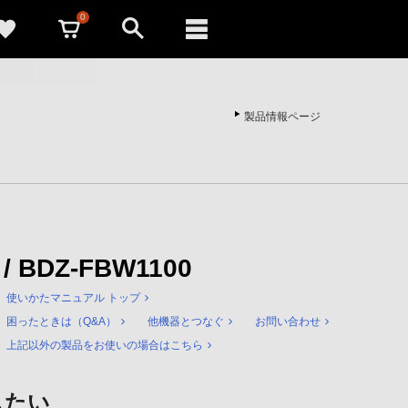
0
製品情報ページ
 / BDZ-FBW1100
使いかたマニュアル トップ
困ったときは（Q&A）
他機器とつなぐ
お問い合わせ
上記以外の製品をお使いの場合はこちら
したい