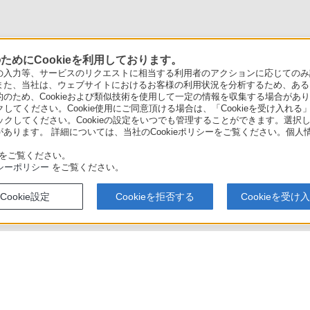
めにCookieを利用しております。
力等、サービスのリクエストに相当する利用者のアクションに応じてのみ設定され
また、当社は、ウェブサイトにおけるお客様の利用状況を分析するため、ある
ため、Cookieおよび類似技術を使用して一定の情報を収集する場合がありま
クしてください。Cookie使用にご同意頂ける場合は、「Cookieを受け入れる
リックしてください。Cookieの設定をいつでも管理することができます。選択し
あります。 詳細については、当社のCookieポリシーをご覧ください。個
をご覧ください。
シーポリシー
をご覧ください。
Cookie設定
Cookieを拒否する
Cookieを受け
T4100 / BDZ-FBT2100 / BDZ-FBW2100 / BDZ-FBW1100 使いかたマニュアル