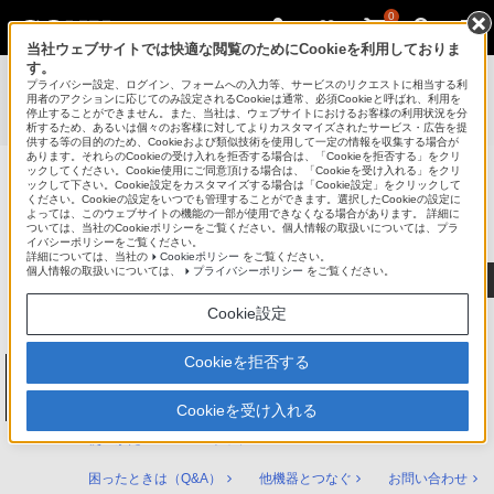
0
当社ウェブサイトでは快適な閲覧のためにCookieを利用しておりま
す。
使いかたマニュアル（取扱説明 Web版）
>
プライバシー設定、ログイン、フォームへの入力等、サービスのリクエストに相当する利
BDZ-FBT6100 / BDZ-FBT4100 / BDZ-FBT2100 / BDZ-
用者のアクションに応じてのみ設定されるCookieは通常、必須Cookieと呼ばれ、利用を
停止することができません。また、当社は、ウェブサイトにおけるお客様の利用状況を分
FBW2100 / BDZ-FBW1100 使いかたマニュアル
析するため、あるいは個々のお客様に対してよりカスタマイズされたサービス・広告を提
供する等の目的のため、Cookieおよび類似技術を使用して一定の情報を収集する場合が
あります。それらのCookieの受け入れを拒否する場合は、「Cookieを拒否する」をクリ
ックしてください。Cookie使用にご同意頂ける場合は、「Cookieを受け入れる」をクリ
ックして下さい。Cookie設定をカスタマイズする場合は「Cookie設定」をクリックして
ブルーレイディスク/DVDレコーダー
ください。Cookieの設定をいつでも管理することができます。選択したCookieの設定に
サポート・お問い合わせ
よっては、このウェブサイトの機能の一部が使用できなくなる場合があります。 詳細に
ついては、当社のCookieポリシーをご覧ください。個人情報の取扱いについては、プラ
イバシーポリシーをご覧ください。
詳細については、当社の
Cookieポリシー
をご覧ください。
個人情報の取扱いについては、
プライバシーポリシー
をご覧ください。
Cookie設定
Cookieを拒否する
ブルーレイディスク/DVDレコーダー
BDZ-FBT6100 / BDZ-FBT4100 / BDZ-
FBT2100 / BDZ-FBW2100 / BDZ-FBW1100
Cookieを受け入れる
使いかたマニュアル トップ
困ったときは（Q&A）
他機器とつなぐ
お問い合わせ