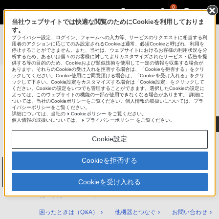
0
当社ウェブサイトでは快適な閲覧のためにCookieを利用しておりま
す。
使いかたマニュアル（取扱説明 Web版）
>
プライバシー設定、ログイン、フォームへの入力等、サービスのリクエストに相当する利
BDZ-FBT6100 / BDZ-FBT4100 / BDZ-FBT2100 / BDZ-
用者のアクションに応じてのみ設定されるCookieは通常、必須Cookieと呼ばれ、利用を
停止することができません。また、当社は、ウェブサイトにおけるお客様の利用状況を分
FBW2100 / BDZ-FBW1100 使いかたマニュアル
析するため、あるいは個々のお客様に対してよりカスタマイズされたサービス・広告を提
供する等の目的のため、Cookieおよび類似技術を使用して一定の情報を収集する場合が
あります。それらのCookieの受け入れを拒否する場合は、「Cookieを拒否する」をクリ
ックしてください。Cookie使用にご同意頂ける場合は、「Cookieを受け入れる」をクリ
ックして下さい。Cookie設定をカスタマイズする場合は「Cookie設定」をクリックして
ブルーレイディスク/DVDレコーダー
ください。Cookieの設定をいつでも管理することができます。選択したCookieの設定に
サポート・お問い合わせ
よっては、このウェブサイトの機能の一部が使用できなくなる場合があります。 詳細に
ついては、当社のCookieポリシーをご覧ください。個人情報の取扱いについては、プラ
イバシーポリシーをご覧ください。
詳細については、当社の
Cookieポリシー
をご覧ください。
個人情報の取扱いについては、
プライバシーポリシー
をご覧ください。
Cookie設定
Cookieを拒否する
ブルーレイディスク/DVDレコーダー
BDZ-FBT6100 / BDZ-FBT4100 / BDZ-
FBT2100 / BDZ-FBW2100 / BDZ-FBW1100
Cookieを受け入れる
使いかたマニュアル トップ
困ったときは（Q&A）
他機器とつなぐ
お問い合わせ