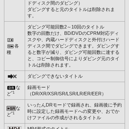
ドディスク間のダビング）
ダビングすると元のタイトルは削除されま
す。
ダビング可能回数2～10回のタイトル
数字の回数だけ、BD/DVDのCPRM対応ディ
スクや、内蔵ハードディスクと外付けハード
各
ディスク間でダビングできます。ダビングす
種
ると数字が減り、ダビング可能回数に達する
と、コピー制御信号によりダビング元のタイ
トルは削除されます。
ダビングできないタイトル
な
録画モード
*1
ど
（DR/XR/XSR/SR/LSR/LR/ER/EER）
いったんDRモードで録画され、録画後に予約
な
時に設定した録画モードへの変更や、おでか
*1
ど
けファイルの作成がされるタイトル
MP4形式のタイトル