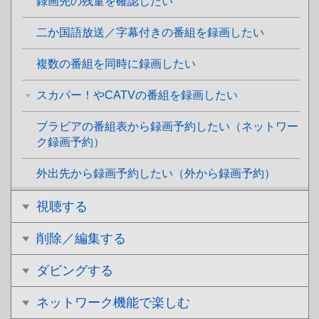
録画先の残量を確認したい
二か国語放送／字幕付きの番組を録画したい
複数の番組を同時に録画したい
スカパー！やCATVの番組を録画したい
ブラビアの番組表から録画予約したい（ネットワー
ク録画予約）
外出先から録画予約したい（外から録画予約）
視聴する
削除／編集する
ダビングする
ネットワーク機能で楽しむ