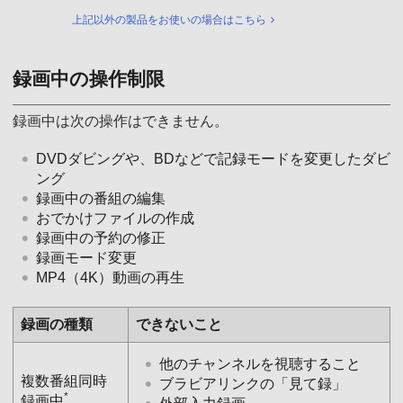
上記以外の製品をお使いの場合はこちら
録画中の操作制限
録画中は次の操作はできません。
DVDダビングや、BDなどで記録モードを変更したダビ
ング
録画中の番組の編集
おでかけファイルの作成
録画中の予約の修正
録画モード変更
MP4（4K）動画の再生
録画の種類
できないこと
他のチャンネルを視聴すること
複数番組同時
ブラビアリンクの「見て録」
*
録画中