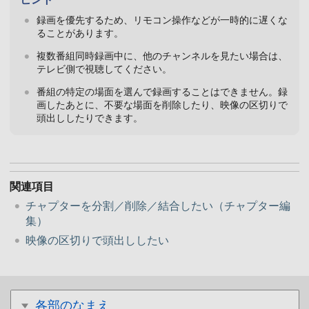
録画を優先するため、リモコン操作などが一時的に遅くな
ることがあります。
複数番組同時録画中に、他のチャンネルを見たい場合は、
テレビ側で視聴してください。
番組の特定の場面を選んで録画することはできません。録
画したあとに、不要な場面を削除したり、映像の区切りで
頭出ししたりできます。
関連項目
チャプターを分割／削除／結合したい（チャプター編
集）
映像の区切りで頭出ししたい
各部のなまえ