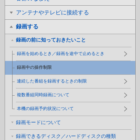
アンテナやテレビに接続する
録画する
録画の前に知っておきたいこと
録画を始めるとき／録画を途中で止めるとき
録画中の操作制限
連続した番組を録画するときの制限
複数番組同時録画について
本機の録画予約状況について
録画モードについて
録画できるディスク／ハードディスクの種類