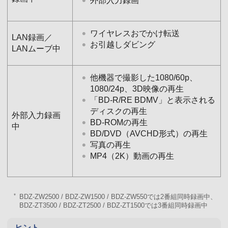
外部入力録画
ワイヤレスおでかけ転送
LAN録画／
お引越しダビング
LANムーブ中
他機器で撮影した1080/60p、
1080/24p、3D映像の再生
「BD-R/RE BDMV」と表示される
ディスクの再生
外部入力録画
BD-ROMの再生
中
BD/DVD（AVCHD形式）の再生
写真の再生
MP4（2K）動画の再生
*
BDZ-ZW2500 / BDZ-ZW1500 / BDZ-ZW550では2番組同時録画中、
BDZ-ZT3500 / BDZ-ZT2500 / BDZ-ZT1500では3番組同時録画中
ヒント