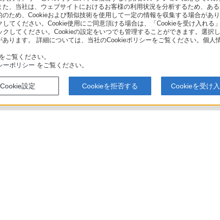
また、当社は、ウェブサイトにおけるお客様の利用状況を分析するため、ある
ため、Cookieおよび類似技術を使用して一定の情報を収集する場合がありま
クしてください。Cookie使用にご同意頂ける場合は、「Cookieを受け入れる
リックしてください。Cookieの設定をいつでも管理することができます。選択し
あります。 詳細については、当社のCookieポリシーをご覧ください。個
をご覧ください。
シーポリシー
をご覧ください。
Cookie設定
Cookieを拒否する
Cookieを受け
500 / BDZ-ZT1500 / BDZ-ZW2500 / BDZ-ZW1500 / BDZ-ZW550 使いかたマニュアル
アでのお買い物にあたって
セキュリティ・ブラウザ環境
特定商取
会社情報
採用情報
特約店のご案内
ニュース