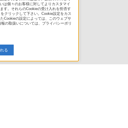
いは個々のお客様に対してよりカスタマイ
す。それらのCookieの受け入れを拒否す
」をクリックして下さい。Cookie設定をカス
たCookieの設定によっては、このウェブサ
人情報の取扱いについては、プライバシーポリ
入れる
引法に基づく表記
ご利用ガイド
規約
リリース
環境情報
My Sony 利用規約