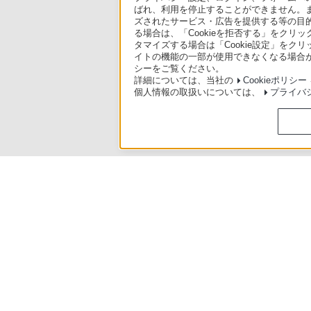
ばれ、利用を停止することができません。
ズされたサービス・広告を提供する等の目的の
る場合は、「Cookieを拒否する」をクリッ
タマイズする場合は「Cookie設定」をク
イトの機能の一部が使用できなくなる場合が
シーをご覧ください。
詳細については、当社の
Cookieポリシー
個人情報の取扱いについては、
プライバ
使いかたマニュアル（取扱説明 Web版）
>
BDZ-ZT3500 / BDZ-ZT2
ソニースト
日本