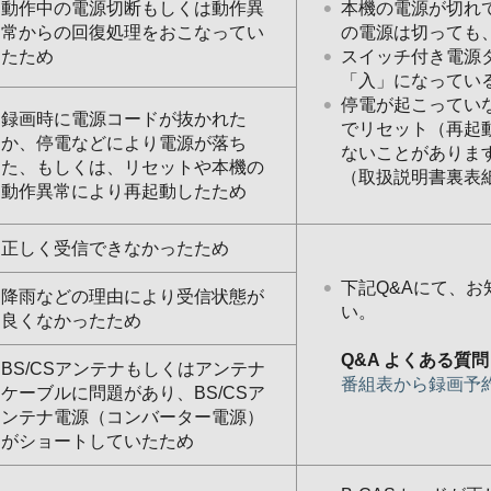
動作中の電源切断もしくは動作異
本機の電源が切れ
常からの回復処理をおこなってい
の電源は切っても
たため
スイッチ付き電源
「入」になってい
停電が起こってい
録画時に電源コードが抜かれた
でリセット（再起
か、停電などにより電源が落ち
ないことがありま
た、もしくは、リセットや本機の
（取扱説明書裏表
動作異常により再起動したため
正しく受信できなかったため
下記Q&Aにて、
降雨などの理由により受信状態が
い。
良くなかったため
Q&A よくある質問
BS/CSアンテナもしくはアンテナ
番組表から録画予
ケーブルに問題があり、BS/CSア
ンテナ電源（コンバーター電源）
がショートしていたため