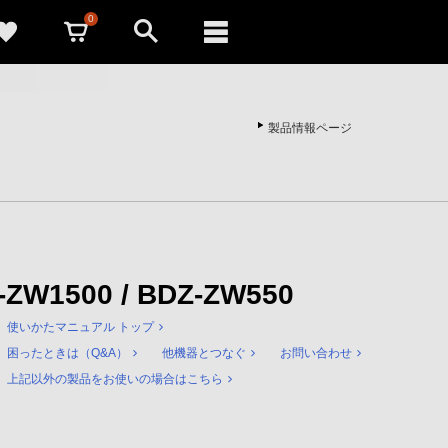
0
製品情報ページ
Z-ZW1500 / BDZ-ZW550
使いかたマニュアル トップ
困ったときは（Q&A）
他機器とつなぐ
お問い合わせ
上記以外の製品をお使いの場合はこちら