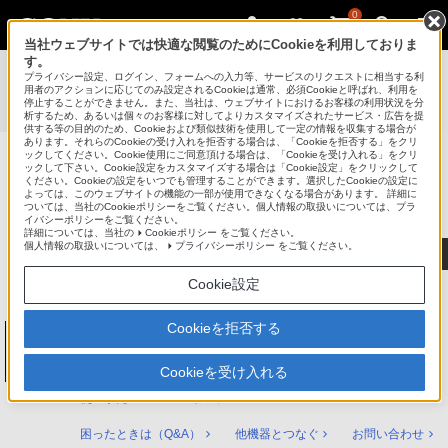
0
当社ウェブサイトでは快適な閲覧のためにCookieを利用しておりま
す。
使いかたマニュアル（取扱説明 Web版）
>
プライバシー設定、ログイン、フォームへの入力等、サービスのリクエストに相当する利
BDZ-ZT3500 / BDZ-ZT2500 / BDZ-ZT1500 / BDZ-ZW2500 /
用者のアクションに応じてのみ設定されるCookieは通常、必須Cookieと呼ばれ、利用を
停止することができません。また、当社は、ウェブサイトにおけるお客様の利用状況を分
BDZ-ZW1500 / BDZ-ZW550 使いかたマニュアル
析するため、あるいは個々のお客様に対してよりカスタマイズされたサービス・広告を提
供する等の目的のため、Cookieおよび類似技術を使用して一定の情報を収集する場合が
あります。それらのCookieの受け入れを拒否する場合は、「Cookieを拒否する」をクリ
ックしてください。Cookie使用にご同意頂ける場合は、「Cookieを受け入れる」をクリ
ックして下さい。Cookie設定をカスタマイズする場合は「Cookie設定」をクリックして
ブルーレイディスク/DVDレコーダー
ください。Cookieの設定をいつでも管理することができます。選択したCookieの設定に
サポート・お問い合わせ
よっては、このウェブサイトの機能の一部が使用できなくなる場合があります。 詳細に
ついては、当社のCookieポリシーをご覧ください。個人情報の取扱いについては、プラ
イバシーポリシーをご覧ください。
詳細については、当社の
Cookieポリシー
をご覧ください。
個人情報の取扱いについては、
プライバシーポリシー
をご覧ください。
Cookie設定
Cookieを拒否する
ブルーレイディスク/DVDレコーダー
BDZ-ZT3500 / BDZ-ZT2500 / BDZ-ZT1500 /
BDZ-ZW2500 / BDZ-ZW1500 / BDZ-ZW550
Cookieを受け入れる
使いかたマニュアル トップ
困ったときは（Q&A）
他機器とつなぐ
お問い合わせ