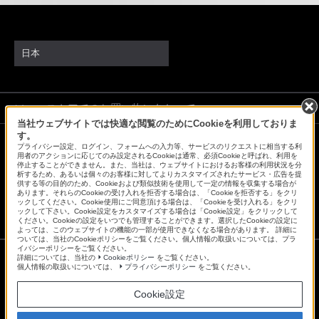
日本
ソニーストアでのお買い物にあたって
当社ウェブサイトでは快適な閲覧のためにCookieを利用しておりま
す。
プライバシー設定、ログイン、フォームへの入力等、サービスのリクエストに相当する利
会社情報
採用情報
特約店のご案内
ニュースリリース
用者のアクションに応じてのみ設定されるCookieは通常、必須Cookieと呼ばれ、利用を
停止することができません。また、当社は、ウェブサイトにおけるお客様の利用状況を分
環境情報
My Sony 利用規約
析するため、あるいは個々のお客様に対してよりカスタマイズされたサービス・広告を提
供する等の目的のため、Cookieおよび類似技術を使用して一定の情報を収集する場合が
あります。それらのCookieの受け入れを拒否する場合は、「Cookieを拒否する」をクリ
ックしてください。Cookie使用にご同意頂ける場合は、「Cookieを受け入れる」をクリ
ックして下さい。Cookie設定をカスタマイズする場合は「Cookie設定」をクリックして
ください。Cookieの設定をいつでも管理することができます。選択したCookieの設定に
よっては、このウェブサイトの機能の一部が使用できなくなる場合があります。 詳細に
ついては、当社のCookieポリシーをご覧ください。個人情報の取扱いについては、プラ
イバシーポリシーをご覧ください。
詳細については、当社の
Cookieポリシー
をご覧ください。
個人情報の取扱いについては、
プライバシーポリシー
をご覧ください。
ご利用条件
プライバシーポリシー
Cookie設定
正しい表示への取り組み