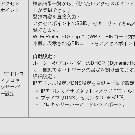
アクセス
検索結果一覧から、使いたいアクセスポイント
ポイント
トが登録できます。
登録内容を直接入力：
アクセスポイントのSSID／セキュリティ方式
録できます。
Wi-Fi Protected Setup™（WPS）PINコード
本機に表示されるPINコードをアクセスポイ
自動設定：
ルーターやプロバイダーのDHCP（Dynamic Host C
り、自動でネットワークの設定を割り当てます
IPアドレス
詳細設定：
／プロキ
IPアドレス設定／DNS設定を自動や手動で設
シサーバ
IPアドレス／サブネットマスク／デフォル
ー設定
*1 *2
プライマリDNS／セカンダリDNS
。
プロキシサーバー／アドレス／ポート。