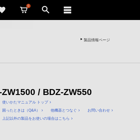
0
製品情報ページ
Z-ZW1500 / BDZ-ZW550
使いかたマニュアル トップ
困ったときは（Q&A）
他機器とつなぐ
お問い合わせ
上記以外の製品をお使いの場合はこちら