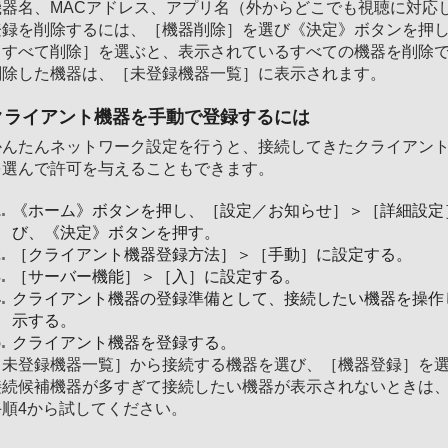
機器名、MACアドレス、アプリ名（外からどこでも視聴に対応
登録を削除するには、［機器削除］を選び《決定》ボタンを押
［すべて削除］を選ぶと、表示されているすべての機器を削除
削除した機器は、［未登録機器一覧］に表示されます。
クライアント機器を手動で登録するには
かんたんネットワーク設定を行うと、接続してきたクライアン
を選んで許可を与えることもできます。
《ホーム》ボタンを押し、［設定／お知らせ］＞［詳細設定
び、《決定》ボタンを押す。
［クライアント機器登録方法］＞［手動］に設定する。
［サーバー機能］＞［入］に設定する。
クライアント機器の登録準備として、接続したい機器を操作
示する。
クライアント機器を登録する。
［未登録機器一覧］から接続する機器を選び、［機器登録］を
接続候補機器が多すぎて接続したい機器が表示されないときは
手順4から試してください。